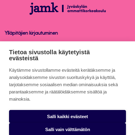
alkuun
Opinnäytetyö
Ylläpitäjien kirjautuminen
Opinnäytetyö
Tietoa sivustolla käytetyistä
evästeistä
Tietoa sivuista
Käytämme sivustollamme evästeitä kerätäksemme ja
analysoidaksemme sivuston suorituskykyä ja käyttöä,
tarjotaksemme sosiaalisen median ominaisuuksia sekä
Evästeet
parantaaksemme ja räätälöidäksemme sisältöä ja
Saavutettavuusseloste
mainoksia.
Tietosuojaseloste
Salli kaikki evästeet
Alasottoilmoitus
Salli vain välttämätön