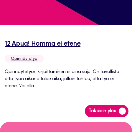
Avautuu
12 Apua! Homma ei etene
uuteen
Opinnäytetyö
välilehteen
Opinnäytetyön kirjoittaminen ei aina suju. On tavallista
että työn aikana tulee aika, jolloin tuntuu, että työ ei
etene. Voi olla...
Siirry
Takaisin ylös
takaisin
sivun