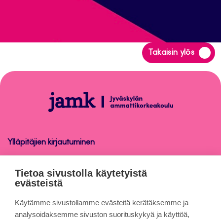
Siirry
Takaisin ylös
takaisin
sivun
alkuun
Opinnäytetyö
Ylläpitäjien kirjautuminen
Opinnäytetyö
Tietoa sivustolla käytetyistä
evästeistä
Tietoa sivuista
Käytämme sivustollamme evästeitä kerätäksemme ja
analysoidaksemme sivuston suorituskykyä ja käyttöä,