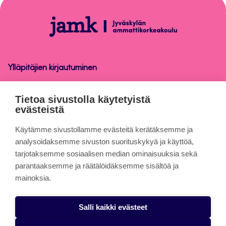
sivun
alkuun
Opinnäytetyö
Ylläpitäjien kirjautuminen
Opinnäytetyö
Tietoa sivustolla käytetyistä
evästeistä
Tietoa sivuista
Käytämme sivustollamme evästeitä kerätäksemme ja
analysoidaksemme sivuston suorituskykyä ja käyttöä,
tarjotaksemme sosiaalisen median ominaisuuksia sekä
Evästeet
parantaaksemme ja räätälöidäksemme sisältöä ja
Saavutettavuusseloste
mainoksia.
Tietosuojaseloste
Salli kaikki evästeet
Alasottoilmoitus