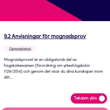
Avautuu
9.2 Anvisningar för mognadsprov
uuteen
Opinnäytetyö
välilehtee
Mognadsprovet är en obligatorisk del av
högskoleexamen (förordning om yrkeshögskolor
1129/2014) och genom det visar du dina kunskaper inom
ditt...
Siirry
Takaisin ylös
takaisin