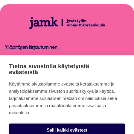
takaisin
sivun
alkuun
Opinnäytetyö
Ylläpitäjien kirjautuminen
Opinnäytetyö
Tietoa sivustolla käytetyistä
evästeistä
Tietoa sivuista
Käytämme sivustollamme evästeitä kerätäksemme ja
analysoidaksemme sivuston suorituskykyä ja käyttöä,
tarjotaksemme sosiaalisen median ominaisuuksia sekä
Evästeet
parantaaksemme ja räätälöidäksemme sisältöä ja
Saavutettavuusseloste
mainoksia.
Tietosuojaseloste
Salli kaikki evästeet