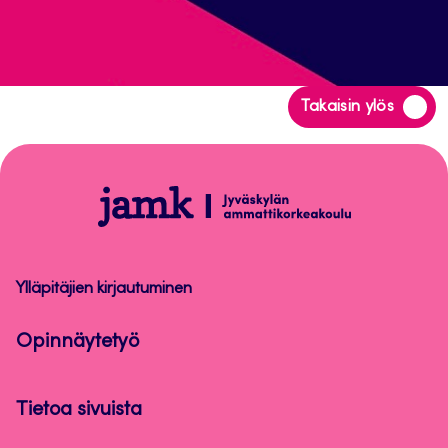
Siirry
Takaisin ylös
takaisin
sivun
alkuun
Opinnäytetyö
Ylläpitäjien kirjautuminen
Opinnäytetyö
Tietoa sivuista