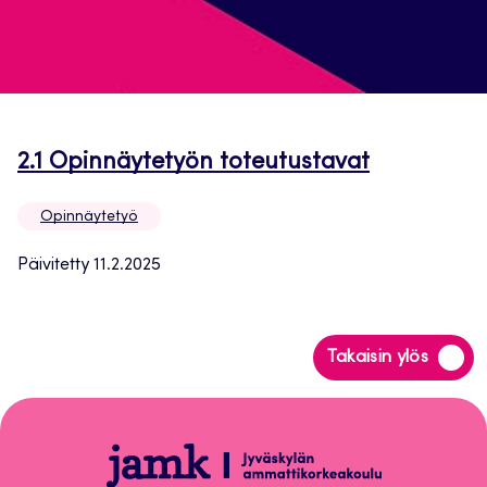
Avautuu
2.1 Opinnäytetyön toteutustavat
uuteen
Opinnäytetyö
välilehteen
Päivitetty 11.2.2025
Siirry
Takaisin ylös
takaisin
sivun
alkuun
Opinnäytetyö