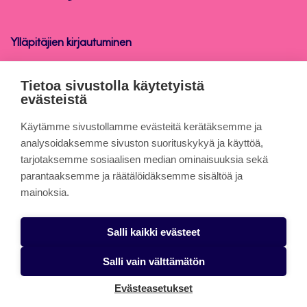
Ylläpitäjien kirjautuminen
Opinnäytetyö
Tietoa sivustolla käytetyistä
evästeistä
Tietoa sivuista
Käytämme sivustollamme evästeitä kerätäksemme ja
analysoidaksemme sivuston suorituskykyä ja käyttöä,
tarjotaksemme sosiaalisen median ominaisuuksia sekä
Evästeet
parantaaksemme ja räätälöidäksemme sisältöä ja
Saavutettavuusseloste
mainoksia.
Tietosuojaseloste
Salli kaikki evästeet
Alasottoilmoitus
Salli vain välttämätön
Evästeasetukset