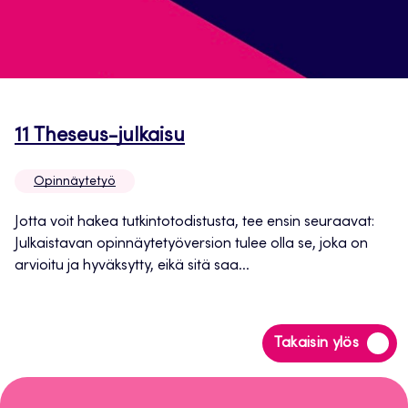
Avautuu
11 Theseus-julkaisu
uuteen
Opinnäytetyö
välilehteen
Jotta voit hakea tutkintotodistusta, tee ensin seuraavat:
Julkaistavan opinnäytetyöversion tulee olla se, joka on
arvioitu ja hyväksytty, eikä sitä saa...
Siirry
Takaisin ylös
takaisin
sivun