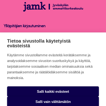
alkuun
Opinnäytetyö
Ylläpitäjien kirjautuminen
Opinnäytetyö
Tietoa sivustolla käytetyistä
evästeistä
Tietoa sivuista
Käytämme sivustollamme evästeitä kerätäksemme ja
analysoidaksemme sivuston suorituskykyä ja käyttöä,
tarjotaksemme sosiaalisen median ominaisuuksia sekä
Evästeet
parantaaksemme ja räätälöidäksemme sisältöä ja
Saavutettavuusseloste
mainoksia.
Tietosuojaseloste
Salli kaikki evästeet
Alasottoilmoitus
Salli vain välttämätön