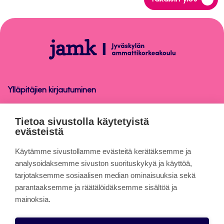
takaisin
sivun
alkuun
Tuberoom
Ylläpitäjien kirjautuminen
Tuberoom
Tietoa sivustolla käytetyistä
evästeistä
Tietoa sivuista
Käytämme sivustollamme evästeitä kerätäksemme ja
analysoidaksemme sivuston suorituskykyä ja käyttöä,
tarjotaksemme sosiaalisen median ominaisuuksia sekä
Evästeet
parantaaksemme ja räätälöidäksemme sisältöä ja
Saavutettavuusseloste
mainoksia.
Tietosuojaseloste