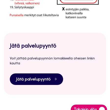
Jätä palvelupyyntö
Voit jättää palvelupyynnön lomakkeella oheisen linkin
kautta
Jätä palvelupyyntö
Siirry
Takaisin ylös