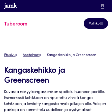
Siirry
www.jamk.fi
linkki pääsi
NYKYI
Help
FI
suoraan
KIELI,
SUOM
sisältöön
Tuberoom
Valikko
Etusivu
Asetelmat
Kangaskehikko ja Greenscreen
Kangaskehikko ja
Greenscreen
Kuvassa näkyy kangaskehikon sijoittelu huoneen perälle.
Esimerkissä kehikkoon on ripustettu vihreä kangas
kehikkoon ja levitetty kangasta myös jalkojen alle. Valojen
paikkoja on sommittelu uudelleen ja pystymalliset