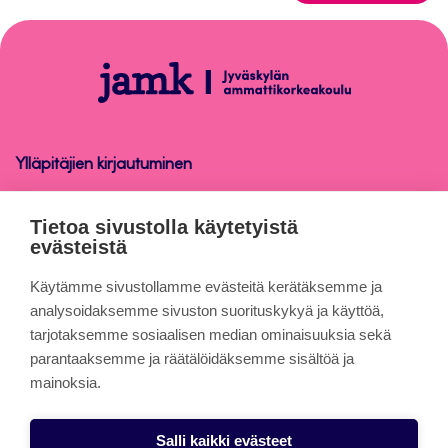
takaisin
sivun
alkuun
Tuberoom
Ylläpitäjien kirjautuminen
Tuberoom
Tietoa sivustolla käytetyistä
evästeistä
Tietoa sivuista
Käytämme sivustollamme evästeitä kerätäksemme ja
analysoidaksemme sivuston suorituskykyä ja käyttöä,
tarjotaksemme sosiaalisen median ominaisuuksia sekä
Evästeet
parantaaksemme ja räätälöidäksemme sisältöä ja
Saavutettavuusseloste
mainoksia.
Tietosuojaseloste
Salli kaikki evästeet