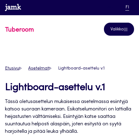
Siirry
www.jamk.fi
linkki pääsi
NYKYI
Help
FI
suoraan
KIELI,
SUOM
sisältöön
Tuberoom
Valikko
Etusivu
Asetelmat
Lightboard-asettelu v.1
Lightboard-asettelu v.1
Tässä oletusasettelun mukaisessa asetelmassa esiintyjä
katsoo suoraan kameraan. Esikatselumonitori on lattialla
heijastusten välttämiseksi. Esiintyjän katse saattaa
suuntautua helposti alaspäin, joten esitystä on syytä
harjoitella ja pitää leuka ylhäällä.