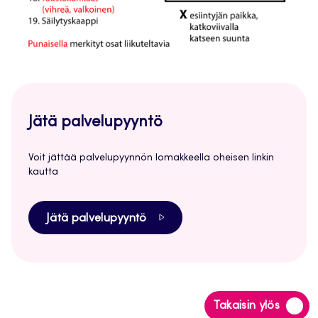
Jätä palvelupyyntö
Voit jättää palvelupyynnön lomakkeella oheisen linkin
kautta
Jätä palvelupyyntö
Siirry
Takaisin ylös