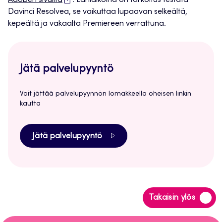
Adoben sivuilta
. Lähiaikoina on tarkoitus testata
Davinci Resolvea, se vaikuttaa lupaavan selkeältä,
kepeältä ja vakaalta Premiereen verrattuna.
Jätä palvelupyyntö
Voit jättää palvelupyynnön lomakkeella oheisen linkin
kautta
Jätä palvelupyyntö
Siirry
Takaisin ylös
takaisin
sivun