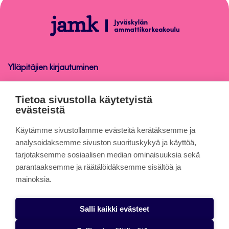
alkuun
Tuberoom
Ylläpitäjien kirjautuminen
Tuberoom
Tietoa sivustolla käytetyistä
evästeistä
Tietoa sivuista
Käytämme sivustollamme evästeitä kerätäksemme ja
analysoidaksemme sivuston suorituskykyä ja käyttöä,
tarjotaksemme sosiaalisen median ominaisuuksia sekä
Evästeet
parantaaksemme ja räätälöidäksemme sisältöä ja
Saavutettavuusseloste
mainoksia.
Tietosuojaseloste
Salli kaikki evästeet
Alasottoilmoitus