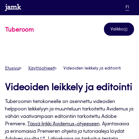
Siirry
www.jamk.fi
linkki pääsi
NYKYI
Help
FI
suoraan
KIELI,
SUOM
sisältöön
Tuberoom
Valikko
Etusivu
Käyttöohjeet
Videoiden leikkely ja editointi
Videoiden leikkely ja editointi
Tuberoomin tietokoneelle on asennettu videoiden
helppoon leikkelyyn ja muunteluun tarkoitettu Avidemux ja
vähän vaativampaan editointiin tarkoitettu Adobe
Premiere.
Tässä linkki Avidemux-ohjeeseen
. Ajantasaisia
ja erinomaisia Premieren ohjeita ja tutoriaaleja löydät