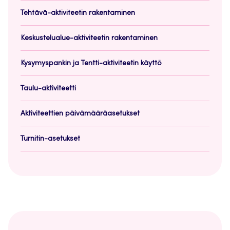
Tehtävä-aktiviteetin rakentaminen
Keskustelualue-aktiviteetin rakentaminen
Kysymyspankin ja Tentti-aktiviteetin käyttö
Taulu-aktiviteetti
Aktiviteettien päivämääräasetukset
Turnitin-asetukset