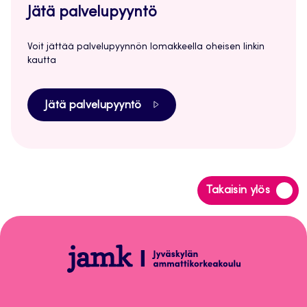
Jätä palvelupyyntö
Voit jättää palvelupyynnön lomakkeella oheisen linkin
kautta
Jätä palvelupyyntö
Siirry
Takaisin ylös
takaisin
sivun
alkuun
Moodle