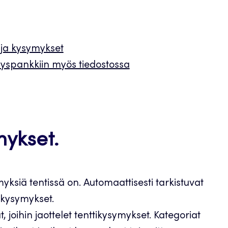
 ja kysymykset
ymyspankkiin myös tiedostossa
mykset.
yksiä tentissä on. Automaattisesti tarkistuvat
 kysymykset.
, joihin jaottelet tenttikysymykset. Kategoriat