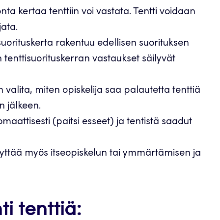
nta kertaa tenttiin voi vastata. Tentti voidaan
jata.
 suorituskerta rakentuu edellisen suorituksen
en tenttisuorituskerran vastaukset säilyvät
valita, miten opiskelija saa palautetta tenttiä
n jälkeen.
aattisesti (paitsi esseet) ja tentistä saadut
 käyttää myös itseopiskelun tai ymmärtämisen ja
i tenttiä: