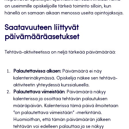
on useimmille opiskelijoille tärkeä toiminto silloin, kun
hänellä on samaan aikaan menossa useita opintojaksoja.
Saatavuuteen liittyvät
päivämääräasetukset
Tehtävä-aktiviteetissa on neljä tärkeää päivämäärää:
Palautettavissa alkaen:
Päivämäärä ei näy
kalenterinäkymässä. Opiskelija näkee sen tehtävä-
aktiviteetin yhteydessä kurssialueella.
Palautettava viimeistään
: Päivämäärä näkyy
kalenterissa ja osoittaa tehtävän palautuksen
määräpäivän. Kalenterissa tämä päivä ilmoitetaan
”on palautettava viimeistään” -merkintänä.
Huomioithan, että tämän päivämäärän jälkeen
tehtävän voi edelleen palauttaa ja se näkyy