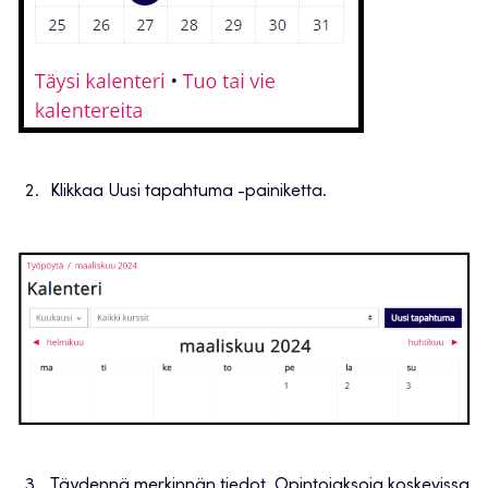
Klikkaa Uusi tapahtuma -painiketta.
Täydennä merkinnän tiedot. Opintojaksoja koskevissa