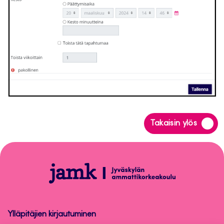
Siirry
Takaisin ylös
takaisin
sivun
alkuun
Moodle
Ylläpitäjien kirjautuminen