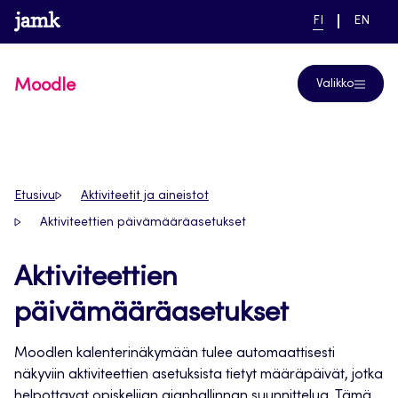
Siirry
www.jamk.fi
linkki pääsivustolle
NYKYINEN
VAIHDA
Help
FI
EN
suoraan
KIELI,
KIELTÄ,
SUOMI
ENGLIS
sisältöön
Moodle
Valikko
Etusivu
Aktiviteetit ja aineistot
Aktiviteettien päivämääräasetukset
Aktiviteettien
päivämääräasetukset
Moodlen kalenterinäkymään tulee automaattisesti
näkyviin aktiviteettien asetuksista tietyt määräpäivät, jotka
helpottavat opiskelijan ajanhallinnan suunnittelua. Tämä