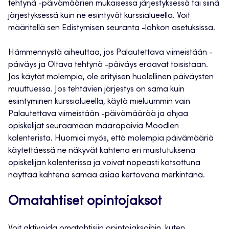
tehtynä -päivämäärien mukaisessa järjestyksessä tai siinä
järjestyksessä kuin ne esiintyvät kurssialueella. Voit
määritellä sen Edistymisen seuranta -lohkon asetuksissa.
Hämmennystä aiheuttaa, jos Palautettava viimeistään -
päiväys ja Oltava tehtynä -päiväys eroavat toisistaan.
Jos käytät molempia, ole erityisen huolellinen päiväysten
muuttuessa. Jos tehtävien järjestys on sama kuin
esiintyminen kurssialueella, käytä mieluummin vain
Palautettava viimeistään -päivämäärää ja ohjaa
opiskelijat seuraamaan määräpäiviä Moodlen
kalenterista. Huomioi myös, että molempia päivämääriä
käytettäessä ne näkyvät kahtena eri muistutuksena
opiskelijan kalenterissa ja voivat nopeasti katsottuna
näyttää kahtena samaa asiaa kertovana merkintänä.
Omatahtiset opintojaksot
Voit aktivoida omatahtisiin opintojaksoihin, kuten