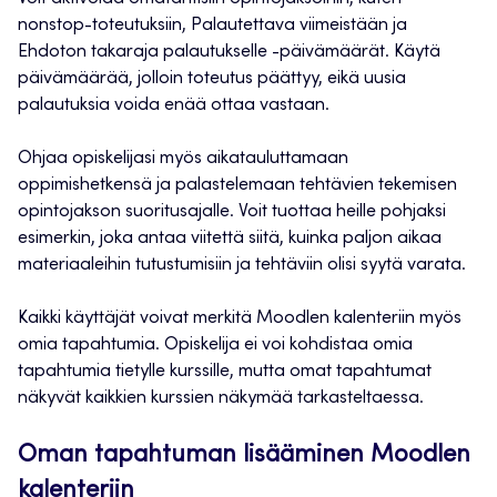
nonstop-toteutuksiin, Palautettava viimeistään ja
Ehdoton takaraja palautukselle -päivämäärät. Käytä
päivämäärää, jolloin toteutus päättyy, eikä uusia
palautuksia voida enää ottaa vastaan.
Ohjaa opiskelijasi myös aikatauluttamaan
oppimishetkensä ja palastelemaan tehtävien tekemisen
opintojakson suoritusajalle. Voit tuottaa heille pohjaksi
esimerkin, joka antaa viitettä siitä, kuinka paljon aikaa
materiaaleihin tutustumisiin ja tehtäviin olisi syytä varata.
Kaikki käyttäjät voivat merkitä Moodlen kalenteriin myös
omia tapahtumia. Opiskelija ei voi kohdistaa omia
tapahtumia tietylle kurssille, mutta omat tapahtumat
näkyvät kaikkien kurssien näkymää tarkasteltaessa.
Oman tapahtuman lisääminen Moodlen
kalenteriin