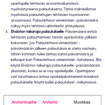
opettajalle tehtävän arviointinäkymässä
myöhästyneenä palautuksena. Tämä mahdollistaa
myöhässä palautettujen tehtävien huomioinnin
arvioinnissa. Palautettava viimeistään -päivämäärä
näkyy myös tehtävä-aktiviteetin yhteydessä.
Ehdoton takaraja palautukselle
: Päivämäärä estää
tehtävän palauttamisen tämän ajankohdan jälkeen
kokonaan. Jos Palautettava viimeistään -
päivämäärän jälkeen palautuksia ei oteta vastaan,
tähän kohtaan tulee laittaa sama päivämäärä ja
kelloajat kuin Palautettava viimeistään -kohdassa. Älä
käytä Ehdoton takaraja palautukselle -päivämäärää
yksistään, koska se ei näy opiskelijalle. Opettajana
voit tarvittaessa antaa opiskelijakohtaisesti lisäaikaa
palautukselle Näytä kaikki palautukset -näkymässä.