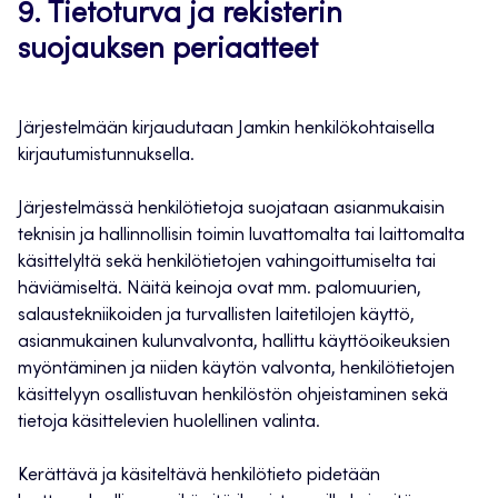
9. Tietoturva ja rekisterin
suojauksen periaatteet
Järjestelmään kirjaudutaan Jamkin henkilökohtaisella
kirjautumistunnuksella.
Järjestelmässä henkilötietoja suojataan asianmukaisin
teknisin ja hallinnollisin toimin luvattomalta tai laittomalta
käsittelyltä sekä henkilötietojen vahingoittumiselta tai
häviämiseltä. Näitä keinoja ovat mm. palomuurien,
salaustekniikoiden ja turvallisten laitetilojen käyttö,
asianmukainen kulunvalvonta, hallittu käyttöoikeuksien
myöntäminen ja niiden käytön valvonta, henkilötietojen
käsittelyyn osallistuvan henkilöstön ohjeistaminen sekä
tietoja käsittelevien huolellinen valinta.
Kerättävä ja käsiteltävä henkilötieto pidetään