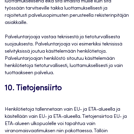
luottamuksellisena eikä sitä ilmaista muille kuin sitä
työssään tarvitseville taikka luottamuksellisesti ja
rajoitetusti palvelusopimusten perusteella rekisterinpitäjän
asiakkaille.
Palveluntarjoaja vastaa teknisestä ja tietoturvallisesta
suojauksesta. Palveluntarjoaja voi esimerkiksi teknisissä
selvityksissä joutua käsittelemään henkilötietoja.
Palveluntarjoajan henkilöstö sitoutuu käsittelemään
henkilötietoja tietoturvallisesti, luottamuksellisesti ja vain
tuottaakseen palvelua.
10. Tietojensiirto
Henkilötietoja tallennetaan vain EU- ja ETA-alueella ja
käsitellään vain EU- ja ETA-alueella. Tietojensiirtoa EU- ja
ETA-alueen ulkopuolelle voi tapahtua vain
viranomaisvaatimuksen niin pakottaessa. Tällöin