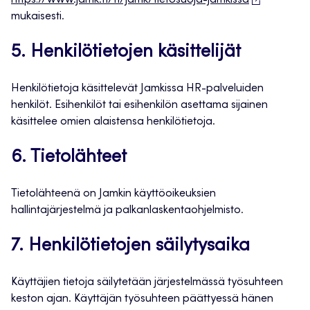
https://www.jamk.fi/fi/jamk/tietosuoja-jamkissa
mukaisesti.
5. Henkilötietojen käsittelijät
Henkilötietoja käsittelevät Jamkissa HR-palveluiden
henkilöt. Esihenkilöt tai esihenkilön asettama sijainen
käsittelee omien alaistensa henkilötietoja.
6. Tietolähteet
Tietolähteenä on Jamkin käyttöoikeuksien
hallintajärjestelmä ja palkanlaskentaohjelmisto.
7. Henkilötietojen säilytysaika
Käyttäjien tietoja säilytetään järjestelmässä työsuhteen
keston ajan. Käyttäjän työsuhteen päättyessä hänen