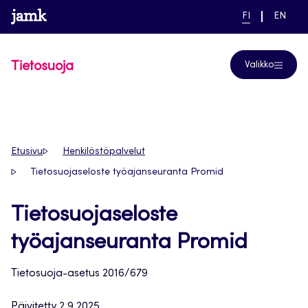
Siirry
www.jamk.fi
linkki pääsivustolle
NYKYINEN
VAIHDA
Help
FI
EN
suoraan
KIELI,
KIELTÄ,
SUOMI
ENGLIS
sisältöön
Tietosuoja
Valikko
Etusivu
Henkilöstöpalvelut
Tietosuojaseloste työajanseuranta Promid
Tietosuojaseloste
työajanseuranta Promid
Tietosuoja-asetus 2016/679
Päivitetty 2.9.2025