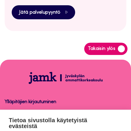
Jätä palvelupyyntö
Siirry
Takaisin ylös
takaisin
sivun
alkuun
Tietosuoja
Ylläpitäjien kirjautuminen
Tietosuoja
Tietoa sivustolla käytetyistä
evästeistä