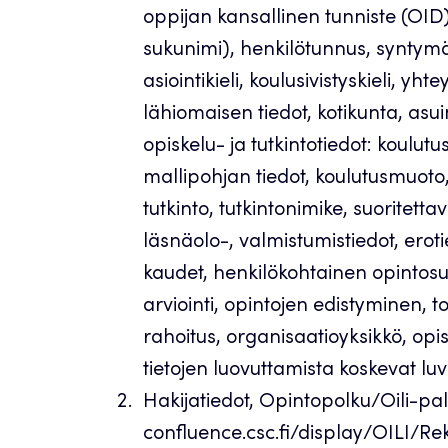
oppijan kansallinen tunniste (OID
sukunimi), henkilötunnus, syntymäa
asiointikieli, koulusivistyskieli, y
lähiomaisen tiedot, kotikunta, a
opiskelu- ja tutkintotiedot: koulut
mallipohjan tiedot, koulutusmuoto,
tutkinto, tutkintonimike, suoritetta
läsnäolo-, valmistumistiedot, eroti
kaudet, henkilökohtainen opintosu
arviointi, opintojen edistyminen, to
rahoitus, organisaatioyksikkö, opiske
tietojen luovuttamista koskevat luv
Hakijatiedot, Opintopolku/Oili-pal
confluence.csc.fi/display/OILI/Reki