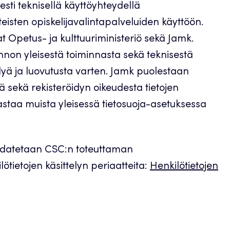
sesti teknisellä käyttöyhteydellä
teisten opiskelijavalintapalveluiden käyttöön.
t Opetus- ja kulttuuriministeriö sekä Jamk.
annon yleisestä toiminnasta sekä teknisestä
elyä ja luovutusta varten. Jamk puolestaan
ä sekä rekisteröidyn oikeudesta tietojen
vastaa muista yleisessä tietosuoja-asetuksessa
noudatetaan CSC:n toteuttaman
ilötietojen käsittelyn periaatteita:
Henkilötietojen