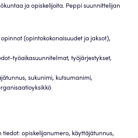
kuntaa ja opiskelijoita. Peppi suunnittelijan
opinnot (opintokokonaisuudet ja jaksot),
edot-työaikasuunnitelmat, työjärjestykset,
äjätunnus, sukunimi, kutsumanimi,
organisaatioyksikkö
n tiedot: opiskelijanumero, käyttäjätunnus,