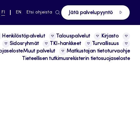
ki pääsivustolle
NYKYINEN
VAIHDA
FI
EN
Etsi ohjeista
Jätä palvelupyyntö
KIELI,
KIELTÄ,
SUOMI
ENGLISH
Henkilöstöpalvelut
Talouspalvelut
Kirjasto
Sidosryhmät
TKI-hankkeet
Turvallisuus
ojaseloste
Muut palvelut
Matkustajan tietoturvaohje
Tieteellisen tutkimusrekisterin tietosuojaseloste