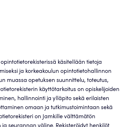
pintotietorekisterissä käsitellään tietoja
iseksi ja korkeakoulun opintotietohallinnon
uun muassa opetuksen suunnittelu, toteutus,
totietorekisterin käyttötarkoitus on opiskelijoiden
minen, hallinnointi ja ylläpito sekä erilaisten
 tuottaminen omaan ja tutkimustoimintaan sekä
totietorekisteri on Jamkille välttämätön
 ja seurannan väline. Rekisteröidyt henkilöt