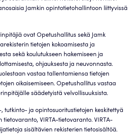
anosaisia Jamkin opintotietohallintoon liittyvissä
erinpitäjiä ovat Opetushallitus sekä Jamk
arekisterin tietojen kokoamisesta ja
sesta sekä koulutukseen hakemiseen ja
iedottamisesta, ohjauksesta ja neuvonnasta.
olestaan vastaa tallentamiensa tietojen
ietojen oikaisemiseen. Opetushallitus vastaa
inpitäjälle säädetyistä velvollisuuksista.
 tutkinto- ja opintosuoritustietojen keskitettyä
n tietovaranto, VIRTA-tietovaranto. VIRTA-
tietoja sisältävien rekisterien tietosisältöä.