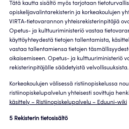
Tätä kautta sisältö myös tarjotaan tietoturvalli
opiskelijavalintarekisterin ja korkeakoulujen yh
VIRTA-tietovarannon yhteisrekisterinpitäjiä ova
Opetus- ja kulttuuriministeriö vastaa tietovar
käyttöyhteydestä tietojen tallentamista, käsitt
vastaa tallentamiensa tietojen täsmällisyydest
oikaisemiseen. Opetus- ja kulttuuriministeriö 
rekisterinpitäjälle säädetyistä velvollisuuksista.
Korkeakoulujen välisessä ristiinopiskelussa 
ristiinopiskelupalvelun yhteisesti sovittuja henk
käsittely – Ristiinopiskelupalvelu – Eduuni-wiki
5 Rekisterin tietosisältö