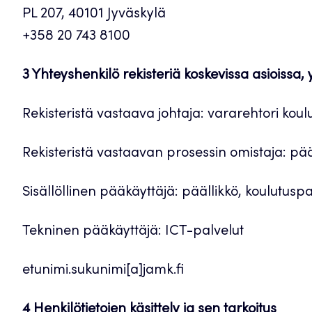
PL 207, 40101 Jyväskylä
+358 20 743 8100
3 Yhteyshenkilö rekisteriä koskevissa asioissa,
Rekisteristä vastaava johtaja: vararehtori koul
Rekisteristä vastaavan prosessin omistaja: pää
Sisällöllinen pääkäyttäjä: päällikkö, koulutuspa
Tekninen pääkäyttäjä: ICT-palvelut
etunimi.sukunimi[a]jamk.fi
4 Henkilötietojen käsittely ja sen tarkoitus