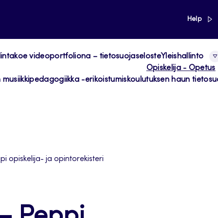
link
Help
ntakoe videoportfoliona – tietosuojaseloste
Yleishallinto
Opiskelija - Opetus
 musiikkipedagogiikka -erikoistumiskoulutuksen haun tietosu
i opiskelija- ja opintorekisteri
 – Peppi