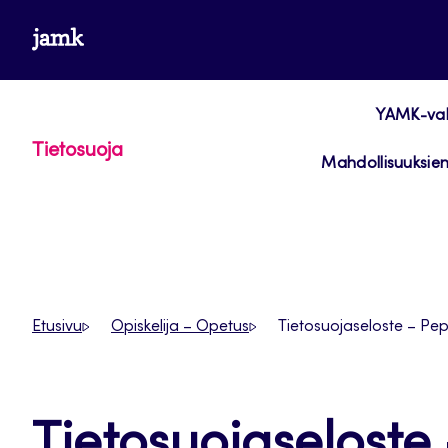
Siirry
www.jamk.fi
suoraan
sisältöön
YAMK-vali
Tietosuoja
Mahdollisuuksien
Etusivu
Opiskelija – Opetus
Tietosuojaseloste – Pepp
Tietosuojaseloste