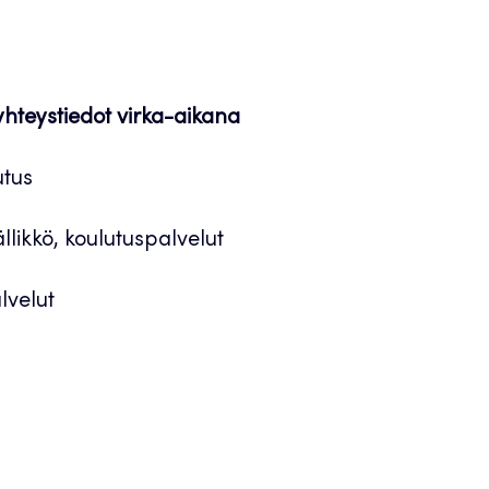
 yhteystiedot virka-aikana
utus
llikkö, koulutuspalvelut
lvelut