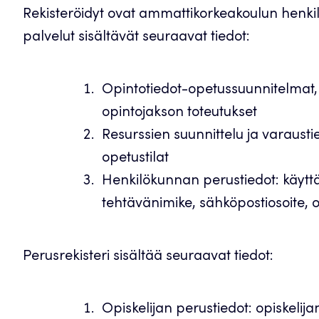
Rekisteröidyt ovat ammattikorkeakoulun henkilö
palvelut sisältävät seuraavat tiedot:
Opintotiedot-opetussuunnitelmat, 
opintojakson toteutukset
Resurssien suunnittelu ja varausti
opetustilat
Henkilökunnan perustiedot: käytt
tehtävänimike, sähköpostiosoite, 
Perusrekisteri sisältää seuraavat tiedot:
Opiskelijan perustiedot: opiskelija