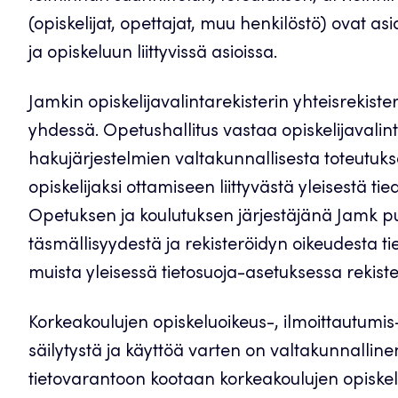
(opiskelijat, opettajat, muu henkilöstö) ovat asi
ja opiskeluun liittyvissä asioissa.
Jamkin opiskelijavalintarekisterin yhteisrekist
yhdessä. Opetushallitus vastaa opiskelijavalint
hakujärjestelmien valtakunnallisesta toteutuk
opiskelijaksi ottamiseen liittyvästä yleisestä t
Opetuksen ja koulutuksen järjestäjänä Jamk pu
täsmällisyydestä ja rekisteröidyn oikeudesta t
muista yleisessä tietosuoja-asetuksessa rekister
Korkeakoulujen opiskeluoikeus-, ilmoittautumis-,
säilytystä ja käyttöä varten on valtakunnalline
tietovarantoon kootaan korkeakoulujen opiskelija