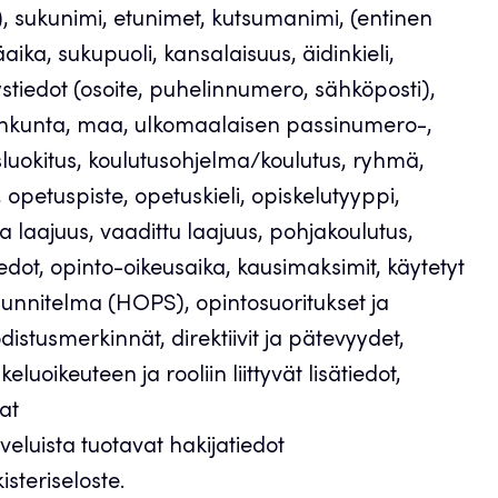
), sukunimi, etunimet, kutsumanimi, (entinen
ika, sukupuoli, kansalaisuus, äidinkieli,
hteystiedot (osoite, puhelinnumero, sähköposti),
suinkunta, maa, ulkomaalaisen passinumero-,
usluokitus, koulutusohjelma/koulutus, ryhmä,
 opetuspiste, opetuskieli, opiskelutyyppi,
va laajuus, vaadittu laajuus, pohjakoulutus,
edot, opinto-oikeusaika, kausimaksimit, käytetyt
unnitelma (HOPS), opintosuoritukset ja
distusmerkinnät, direktiivit ja pätevyydet,
luoikeuteen ja rooliin liittyvät lisätiedot,
at
veluista tuotavat hakijatiedot
steriseloste.