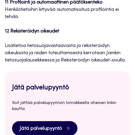
11 Profilointi ja automaattinen päätöksenteko
Henkilötietoihin liittyvää automatisoitua profilointia ei
tehdä.
12 Rekisteröidyn oikeudet
Lisätietoa tietosuojavastaavasta ja rekisteröidyn
oikeuksista ja niiden toteuttamisesta kerrotaan Jamkin
tietosuojalausekkeessa ja Rekisteröidyn oikeudet-sivulla.
Jätä palvelupyyntö
Voit jättää palvelupyynnön lomakkeella oheisen linkin
kautta
Jätä palvelupyyntö