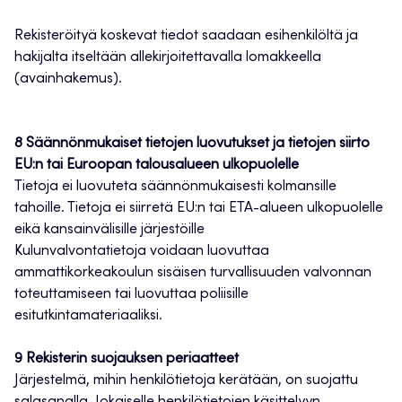
Rekisteröityä koskevat tiedot saadaan esihenkilöltä ja
hakijalta itseltään allekirjoitettavalla lomakkeella
(avainhakemus).
8 Säännönmukaiset tietojen luovutukset ja tietojen siirto
EU:n tai Euroopan talousalueen ulkopuolelle
Tietoja ei luovuteta säännönmukaisesti kolmansille
tahoille. Tietoja ei siirretä EU:n tai ETA-alueen ulkopuolelle
eikä kansainvälisille järjestöille
Kulunvalvontatietoja voidaan luovuttaa
ammattikorkeakoulun sisäisen turvallisuuden valvonnan
toteuttamiseen tai luovuttaa poliisille
esitutkintamateriaaliksi.
9 Rekisterin suojauksen periaatteet
Järjestelmä, mihin henkilötietoja kerätään, on suojattu