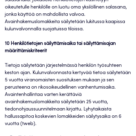
salasanalla. Jokaiselle henkilötietojen käsittelyyn
oikeutetulle henkilölle on luotu oma yksilöllinen salasana,
jonka käyttöä on mahdollista valvoa.
Avainhakemuslomakkeita säilytetään lukitussa kaapissa
kulunvalvonnalla suojatuissa tiloissa.
10 Henkilötietojen säilyttämisaika tai säilyttämisajan
määrittämiskriteerit
Tietoja säilytetään järjestelmässä henkilön työsuhteen
keston ajan. Kulunvalvonnasta kertyvää tietoa säilytetään
5 vuotta viranomaisten suosituksen mukaan ja sen
perusteena on rikosoikeudellinen vanhentumisaika.
Avaintenhallintaa varten kerättäviä
avainhakemuslomakkeita säilytetään 25 vuotta,
tiedonohjaussuunnitelmaan kirjattu. Lyhytaikaista
hallussapitoa koskevien lomakkeiden säilytysaika on 6
vuotta (tweb).