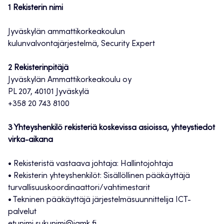
1 Rekisterin nimi
Jyväskylän ammattikorkeakoulun
kulunvalvontajärjestelmä, Security Expert
2 Rekisterinpitäjä
Jyväskylän Ammattikorkeakoulu oy
PL 207, 40101 Jyväskylä
+358 20 743 8100
3 Yhteyshenkilö rekisteriä koskevissa asioissa, yhteystiedot
virka-aikana
• Rekisteristä vastaava johtaja: Hallintojohtaja
• Rekisterin yhteyshenkilöt: Sisällöllinen pääkäyttäjä
turvallisuuskoordinaattori/vahtimestarit
• Tekninen pääkäyttäjä järjestelmäsuunnittelija ICT-
palvelut