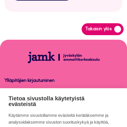
Siirry
Takaisin ylös
takaisin
sivun
alkuun
Tietosuoja
Ylläpitäjien kirjautuminen
Tietosuoja
Tietoa sivustolla käytetyistä
evästeistä
Tietoa sivuista
Käytämme sivustollamme evästeitä kerätäksemme ja
analysoidaksemme sivuston suorituskykyä ja käyttöä,