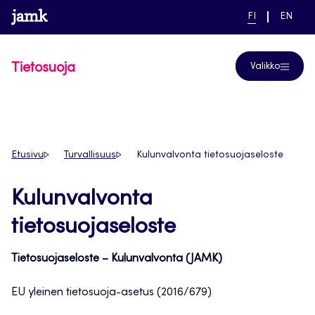
Siirry
www.jamk.fi
linkki pääsivustolle
NYKYINEN
VAIHDA
Help
FI
EN
suoraan
KIELI,
KIELTÄ,
SUOMI
ENGLIS
sisältöön
Tietosuoja
Valikko
Etusivu
Turvallisuus
Kulunvalvonta tietosuojaseloste
Kulunvalvonta
tietosuojaseloste
Tietosuojaseloste – Kulunvalvonta (JAMK)
EU yleinen tietosuoja-asetus (2016/679)