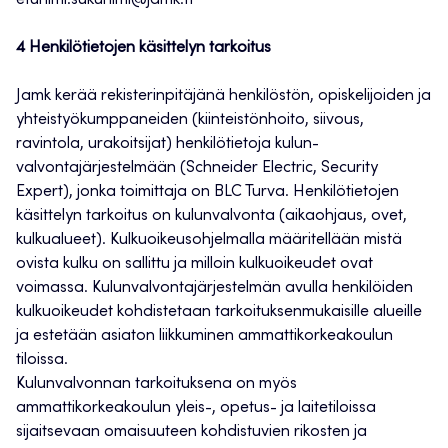
etunimi.sukunimi@jamk.fi
4 Henkilötietojen käsittelyn tarkoitus
Jamk kerää rekisterinpitäjänä henkilöstön, opiskelijoiden ja
yhteistyökumppaneiden (kiinteistönhoito, siivous,
ravintola, urakoitsijat) henkilötietoja kulun-
valvontajärjestelmään (Schneider Electric, Security
Expert), jonka toimittaja on BLC Turva. Henkilötietojen
käsittelyn tarkoitus on kulunvalvonta (aikaohjaus, ovet,
kulkualueet). Kulkuoikeusohjelmalla määritellään mistä
ovista kulku on sallittu ja milloin kulkuoikeudet ovat
voimassa. Kulunvalvontajärjestelmän avulla henkilöiden
kulkuoikeudet kohdistetaan tarkoituksenmukaisille alueille
ja estetään asiaton liikkuminen ammattikorkeakoulun
tiloissa.
Kulunvalvonnan tarkoituksena on myös
ammattikorkeakoulun yleis-, opetus- ja laitetiloissa
sijaitsevaan omaisuuteen kohdistuvien rikosten ja