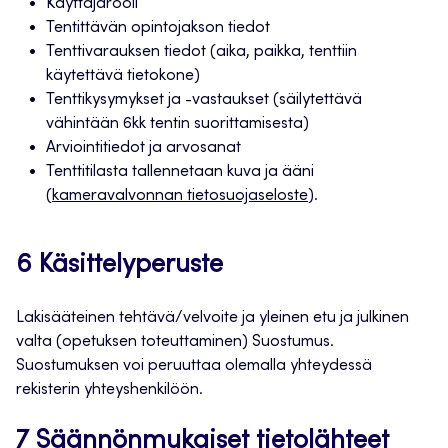
Käyttäjärooli
Tentittävän opintojakson tiedot
Tenttivarauksen tiedot (aika, paikka, tenttiin
käytettävä tietokone)
Tenttikysymykset ja -vastaukset (säilytettävä
vähintään 6kk tentin suorittamisesta)
Arviointitiedot ja arvosanat
Tenttitilasta tallennetaan kuva ja ääni
(
kameravalvonnan tietosuojaseloste
).
6 Käsittelyperuste
Lakisääteinen tehtävä/velvoite ja yleinen etu ja julkinen
valta (opetuksen toteuttaminen) Suostumus.
Suostumuksen voi peruuttaa olemalla yhteydessä
rekisterin yhteyshenkilöön.
7 Säännönmukaiset tietolähteet