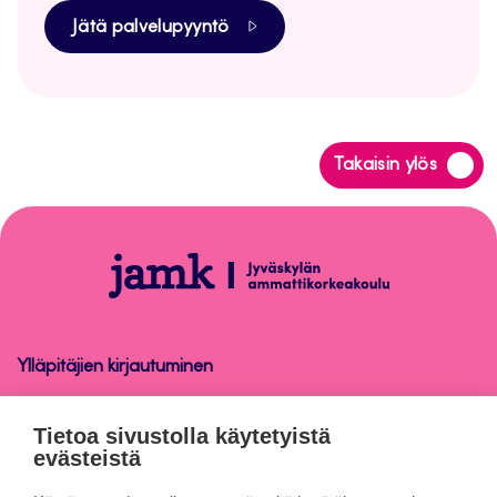
Jätä palvelupyyntö
Siirry
Takaisin ylös
takaisin
sivun
alkuun
Tietosuoja
Ylläpitäjien kirjautuminen
Tietosuoja
Tietoa sivustolla käytetyistä
evästeistä