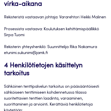
virka-aikana
Rekisteristä vastaavan johtaja: Vararehtori Heikki Malinen
Prosessista vastaava: Koulutuksen kehittämispäällikkö
Sirpa Tuomi
Rekisterin yhteyshenkilö: Suunnittelija Rika Nakamura
etunimi.sukunimi@jamk.fi
4 Henkilötietojen käsittelyn
tarkoitus
Sähköinen tenttipalvelun tarkoitus on pääsääntöisesti
sähköiseen tenttimiseen kohdennetussa tilassa
suoritettavien tenttien laadinta, varaaminen,
suorittaminen ja arviointi. Kerättäviä henkilötietoja
käytetään: