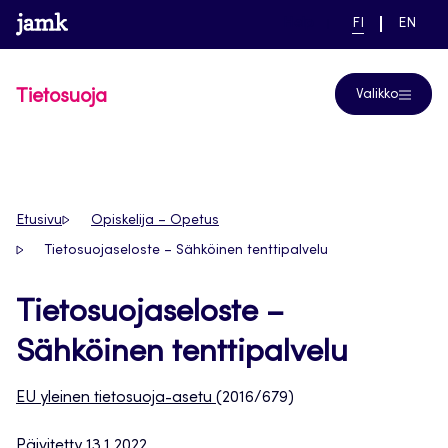
Siirry
www.jamk.fi
linkki pääsivustolle
NYKYINEN
VAIHDA
Help
FI
EN
suoraan
KIELI,
KIELTÄ,
SUOMI
ENGLIS
sisältöön
Tietosuoja
Valikko
Etusivu
Opiskelija – Opetus
Tietosuojaseloste – Sähköinen tenttipalvelu
Tietosuojaseloste –
Sähköinen tenttipalvelu
EU yleinen tietosuoja-asetu
(2016/679)
Päivitetty 13.1.2022