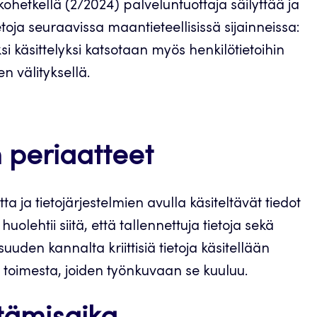
hetkellä (2/2024) palveluntuottaja säilyttää ja
toja seuraavissa maantieteellisissä sijainneissa:
si käsittelyksi katsotaan myös henkilötietoihin
n välityksellä.
 periaatteet
ta ja tietojärjestelmien avulla käsiteltävät tiedot
uolehtii siitä, että tallennettuja tietoja sekä
suuden kannalta kriittisiä tietoja käsitellään
en toimesta, joiden työnkuvaan se kuuluu.