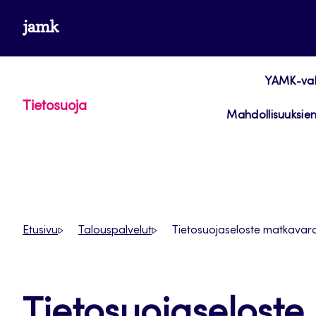
Siirry
www.jamk.fi
suoraan
sisältöön
YAMK-vali
Tietosuoja
Mahdollisuuksien
Etusivu
Talouspalvelut
Tietosuojaseloste matkavara
Tietosuojaselost