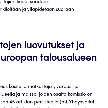
stajien tiedot saadaan
nkilöltään ja ylläpidetään suoraan
ojen luovutukset ja
i Euroopan talousalueen
eus käsitellä matkustaja-, varaus- ja
ueella ja maissa, joiden osalta komissio on
en 45 artiklan perusteella (ml. Yhdysvallat