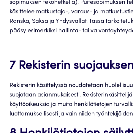
sopimuksen tekohetkellä). Puitesopimuksen teko
käsittelee matkustaja-, varaus- ja matkustustie
Ranska, Saksa ja Yhdysvallat. Tässä tarkoitetuk
pääsy esimerkiksi hallinta- tai valvontayhteyde
7 Rekisterin suojauksen
Rekisterin käsittelyssä noudatetaan huolellisuut
suojataan asianmukaisesti. Rekisterinkäsittelijä h
käyttöoikeuksia ja muita henkilötietojen turvalli
luottamuksellisesti ja vain niiden työntekijöid