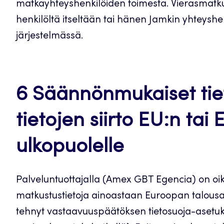
matkayhteyshenkilöiden toimesta. Vierasmatku
henkilöltä itseltään tai hänen Jamkin yhteyshe
järjestelmässä.
6 Säännönmukaiset tiet
tietojen siirto EU:n ta
ulkopuolelle
Palveluntuottajalla (Amex GBT Egencia) on oik
matkustustietoja ainoastaan Euroopan talousal
tehnyt vastaavuuspäätöksen tietosuoja-asetuks