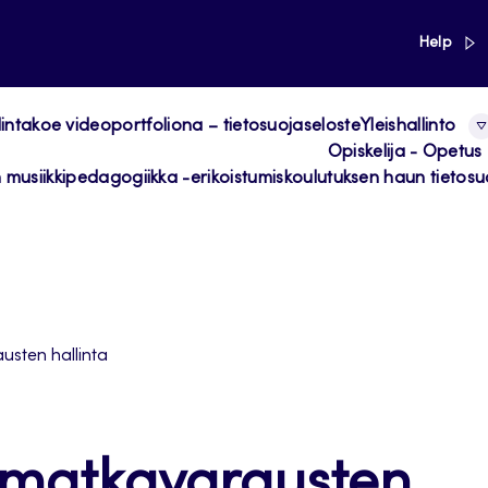
link
Help
ntakoe videoportfoliona – tietosuojaseloste
Yleishallinto
Opiskelija - Opetus
 musiikkipedagogiikka -erikoistumiskoulutuksen haun tietosu
usten hallinta
e matkavarausten