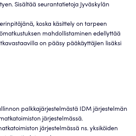
ttyen. Sisältää seurantatietoja Jyväskylän
sterinpitäjänä, koska käsittely on tarpeen
 Työmatkustuksen mahdollistaminen edellyttää
tkavastaavilla on pääsy pääkäyttäjien lisäksi
hallinnon palkkajärjestelmästä IDM järjestelmän
 matkatoimiston järjestelmässä.
matkatoimiston järjestelmässä ns. yksiköiden