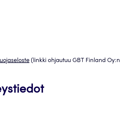
suojaseloste
(linkki ohjautuu GBT Finland Oy:n
eystiedot