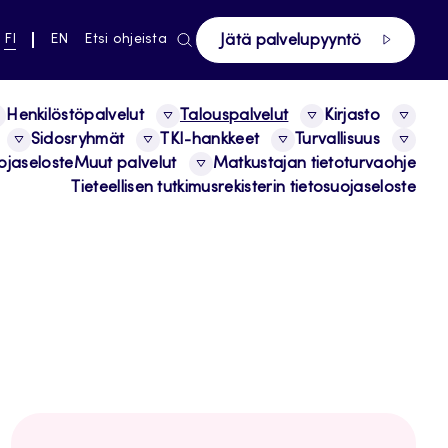
ki pääsivustolle
NYKYINEN
VAIHDA
FI
EN
Etsi ohjeista
Jätä palvelupyyntö
KIELI,
KIELTÄ,
SUOMI
ENGLISH
Henkilöstöpalvelut
Talouspalvelut
Kirjasto
Sidosryhmät
TKI-hankkeet
Turvallisuus
ojaseloste
Muut palvelut
Matkustajan tietoturvaohje
Tieteellisen tutkimusrekisterin tietosuojaseloste