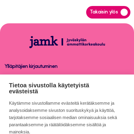
Siirry
Takaisin ylös
takaisin
sivun
alkuun
Tietosuoja
Ylläpitäjien kirjautuminen
Tietosuoja
Tietoa sivustolla käytetyistä
evästeistä
Tietoa sivuista
Käytämme sivustollamme evästeitä kerätäksemme ja
analysoidaksemme sivuston suorituskykyä ja käyttöä,
tarjotaksemme sosiaalisen median ominaisuuksia sekä
Evästeet
parantaaksemme ja räätälöidäksemme sisältöä ja
Saavutettavuusseloste
mainoksia.