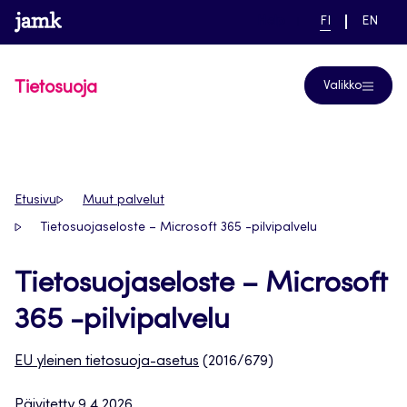
Siirry
www.jamk.fi
linkki pääsivustolle
NYKYINEN
VAIHDA
Help
FI
EN
suoraan
KIELI,
KIELTÄ,
SUOMI
ENGLIS
sisältöön
Tietosuoja
Valikko
Etusivu
Muut palvelut
Tietosuojaseloste – Microsoft 365 -pilvipalvelu
Tietosuojaseloste – Microsoft
365 -pilvipalvelu
EU yleinen tietosuoja-asetus
(2016/679)
Päivitetty 9.4.2026