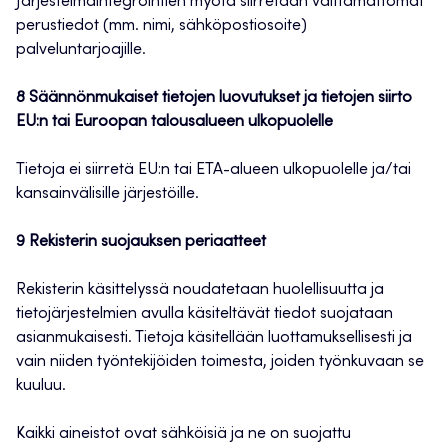
Järjestelmäintegrointien myötä siirretään välttämättömät
perustiedot (mm. nimi, sähköpostiosoite)
palveluntarjoajille.
8 Säännönmukaiset tietojen luovutukset ja tietojen siirto
EU:n tai Euroopan talousalueen ulkopuolelle
Tietoja ei siirretä EU:n tai ETA-alueen ulkopuolelle ja/tai
kansainvälisille järjestöille.
9 Rekisterin suojauksen periaatteet
Rekisterin käsittelyssä noudatetaan huolellisuutta ja
tietojärjestelmien avulla käsiteltävät tiedot suojataan
asianmukaisesti. Tietoja käsitellään luottamuksellisesti ja
vain niiden työntekijöiden toimesta, joiden työnkuvaan se
kuuluu.
Kaikki aineistot ovat sähköisiä ja ne on suojattu