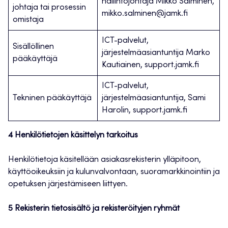
hallintojohtaja Mikko Salminen,
johtaja tai prosessin
mikko.salminen@jamk.fi
omistaja
ICT-palvelut,
Sisällöllinen
järjestelmäasiantuntija Marko
pääkäyttäjä
Kautiainen, support.jamk.fi
ICT-palvelut,
Tekninen pääkäyttäjä
järjestelmäasiantuntija, Sami
Harolin, support.jamk.fi
4 Henkilötietojen käsittelyn tarkoitus
Henkilötietoja käsitellään asiakasrekisterin ylläpitoon,
käyttöoikeuksiin ja kulunvalvontaan, suoramarkkinointiin ja
opetuksen järjestämiseen liittyen.
5 Rekisterin tietosisältö ja rekisteröityjen ryhmät