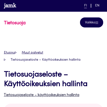
Siirry
www.jamk.fi
linkki pääsivustolle
NYKYINEN
VAIHDA
Help
FI
EN
suoraan
KIELI,
KIELTÄ,
SUOMI
ENGLIS
sisältöön
Tietosuoja
Valikko
Etusivu
Muut palvelut
Tietosuojaseloste – Käyttöoikeuksien hallinta
Tietosuojaseloste –
Käyttöoikeuksien hallinta
Tietosuojaseloste – käyttöoikeuksien hallinta