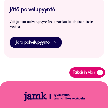
Jätä palvelupyyntö
Voit jättää palvelupyynnön lomakkeella oheisen linkin
kautta
Jätä palvelupyyntö
Siirry
Takaisin ylös
takaisin
sivun
alkuun
Tietosuoja