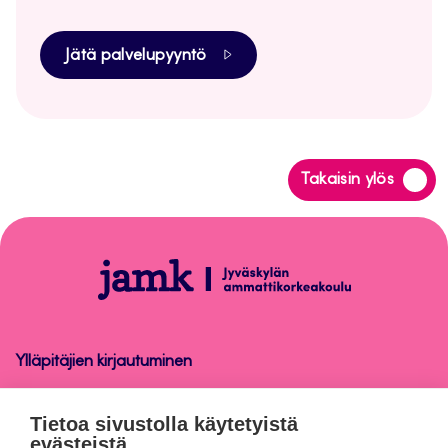
Jätä palvelupyyntö
Siirry
Takaisin ylös
takaisin
sivun
alkuun
Tietosuoja
Ylläpitäjien kirjautuminen
Tietosuoja
Tietoa sivustolla käytetyistä
evästeistä