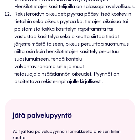
Henkilötietojen käsittelijöillä on salassapitovelvollisuus.
Rekisteröidyn oikeudet: pyytää pääsy itseä koskeviin
tietoihin sekä oikeus pyytää ko. tietojen oikaisua tai
poistamista taikka käsittelyn rajoittamista tai
vastustaa käsittelyä sekä oikeutta siirtää tiedot
järjestelmästä toiseen, oikeus peruuttaa suostumus
niiltä osin kuin henkilötietojen käsittely perustuu
suostumukseen, tehdä kantelu
valvontaviranomaiselle ja muut
tietosuojalainsäädännön oikeudet. Pyynnöt on
osoitettava rekisterinpitäjälle kirjallisesti.
Jätä palvelupyyntö
Voit jättää palvelupyynnön lomakkeella oheisen linkin
kautta