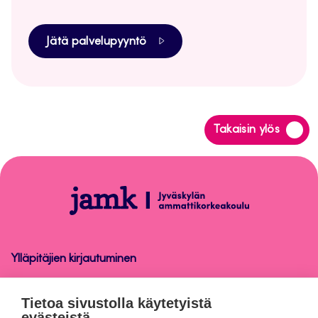
Jätä palvelupyyntö
Siirry
Takaisin ylös
takaisin
sivun
alkuun
Tietosuoja
Ylläpitäjien kirjautuminen
Tietosuoja
Tietoa sivustolla käytetyistä
evästeistä