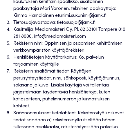
koulutuksen kehittämispäällikkö, sisällöllinen
pääkäyttäjä Mari Varonen, tekninen pääkäyttäjä:
Kimmo Hämäläinen etunimi.sukunimi@jamk.fi
Tietosuojavastaava: tietosuoja@jamk.fi
Käsittelijä: Mediamaisteri Oy, PL 82 33101 Tampere 010
281 8000, info@mediamaisteri.com
Rekisterin nimi: Oppimisen ja osaamisen kehittämisen
verkkoympäristön käyttäjärekisteri
Henkilötietojen käyttötarkoitus: Ko. palvelun
tarjoaminen käyttäjille
Rekisterin sisältämät tiedot: Käyttäjien
perusyhteystiedot, nimi, sähköposti, käyttäjätunnus,
salasana ja kuva. Lisäksi käyttäjä voi tallentaa
järjestelmään täydentäviä henkilötietoja, kuten
kotiosoitteen, puhelinnumeron ja kiinnostuksen
kohteet.
Säännönmukaiset tietolähteet: Rekisteröityä koskevat
tiedot saadaan a) rekisteröidyltä itseltään hänen
tullessaan asiakkaaksi, rekisteröityessään palvelun