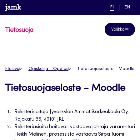
Siirry
www.jamk.fi
linkki pääsivustolle
NYKYINEN
VAIHDA
Help
FI
EN
suoraan
KIELI,
KIELTÄ,
SUOMI
ENGLIS
sisältöön
Tietosuoja
Valikko
Etusivu
Opiskelija – Opetus
Tietosuojaseloste – Moodle
Tietosuojaseloste – Moodle
Rekisterinpitäjä Jyväskylän Ammattikorkeakoulu Oy,
Rajakatu 35, 40101 JKL
Rekisteriasioita hoitavat: vastaava johtaja vararehtori
Heikki Malinen, prosessista vastaava Sirpa Tuomi