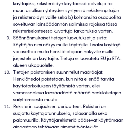
käyttäjäksi, rekisteröidyn käyttäessä palveluja tai
muun asiallisen yhteyden syntyessä rekisterinpitäjän
ja rekisteröidyn välille sekä b) kolmansilta osapuolilta
soveltuvan lainsäädännön sallimissa rajoissa tässä
rekisteriselosteessa kuvattuja tarkoituksia varten.
Säännönmukaiset tietojen luovutukset ja siirto:
Käyttäjän nimi näkyy muille käyttäjille. Lisäksi käyttäjä
voi asettaa muita henkilötietojaan näkyville muille
järjestelmän käyttäjille. Tietoja ei luovuteta EU ja ETA-
alueen ulkopuolelle.
Tietojen poistamisen suunnitellut määräajat:
Henkilötiedot poistetaan, kun niitä ei enää tarvita
käyttötarkoituksen täyttämistä varten, ellei
voimassaoleva lainsäädäntö määrää henkilötietojen
säilyttämisestä muuta.
Rekisterin suojauksen periaatteet: Rekisteri on
suojattu käyttäjätunnuksella, salasanoilla sekä
palomuurilla. Käyttäjärekisteriä pääsevät käyttämään
ainoastaan tehtävään nimetyt työntekijät.