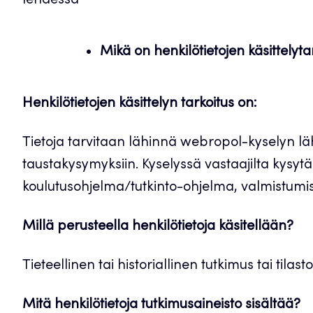
lehdessä
Mikä on henkilötietojen käsittelyta
Henkilötietojen käsittelyn tarkoitus on:
Tietoja tarvitaan lähinnä webropol-kyselyn läh
taustakysymyksiin. Kyselyssä vastaajilta kysyt
koulutusohjelma/tutkinto-ohjelma, valmistumi
Millä perusteella henkilötietoja käsitellään?
Tieteellinen tai historiallinen tutkimus tai tilasto
Mitä henkilötietoja tutkimusaineisto sisältää?