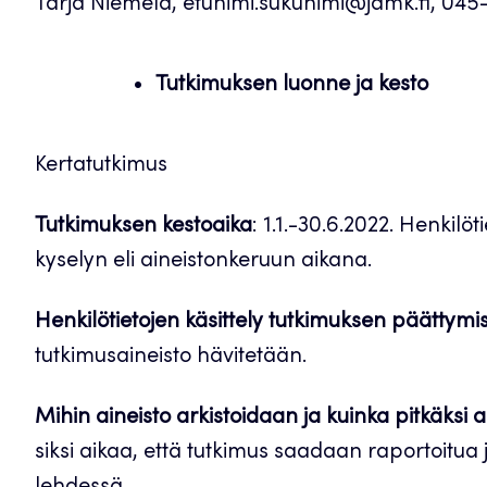
Tarja Niemelä, etunimi.sukunimi@jamk.fi, 045
Tutkimuksen luonne ja kesto
Kertatutkimus
Tutkimuksen kestoaika
: 1.1.-30.6.2022. Henkil
kyselyn eli aineistonkeruun aikana.
Henkilötietojen käsittely tutkimuksen päättymi
tutkimusaineisto hävitetään.
Mihin aineisto arkistoidaan ja kuinka pitkäksi 
siksi aikaa, että tutkimus saadaan raportoitua j