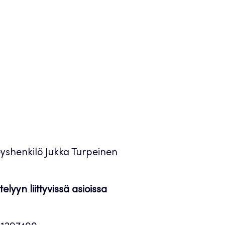
teyshenkilö Jukka Turpeinen
elyyn liittyvissä asioissa