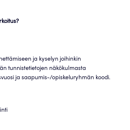
rkoitus?
ettämiseen ja kyselyn joihinkin
ään tunnistetietojen näkökulmasta
svuosi ja saapumis-/opiskeluryhmän koodi.
inti