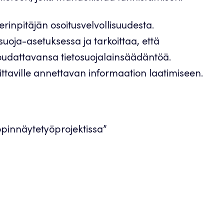
rinpitäjän osoitusvelvollisuudesta.
suoja-asetuksessa ja tarkoittaa, että
oudattavansa tietosuojalainsäädäntöä.
ittaville annettavan informaation laatimiseen.
opinnäytetyöprojektissa”