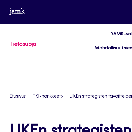
Siirry
www.jamk.fi
suoraan
sisältöön
YAMK-vali
Tietosuoja
Mahdollisuuksien
Etusivu
TKI-hankkeet
LIKEn strategisten tavoitteid
LIKEn strategisten