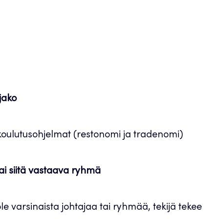
jako
koulutusohjelmat (restonomi ja tradenomi)
ai siitä vastaava ryhmä
ole varsinaista johtajaa tai ryhmää, tekijä tekee