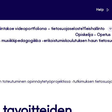
link
Help
ntakoe videoportfoliona – tietosuojaseloste
Yleishallinto
Opiskelija - Opetus
 musiikkipedagogiikka -erikoistumiskoulutuksen haun tietosu
en toteutuminen opinnäytetyöprojektissa -tutkimuksen tietosuoj
 tavoitteiden