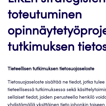
toteutuminen
opinnäytetyöproje
tutkimuksen tieto
Tieteellisen tutkimuksen tietosuojaseloste
Tietosuojaseloste sisältää ne tiedot, jotka tulee
tieteellisessä tutkimuksessa sekä käsittelytoimi
sellaiset tiedot, joiden perusteella henkilö void
yhdistämällä yksittäinen tieto johonkin toiseen