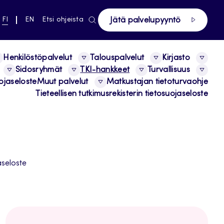
ki pääsivustolle
NYKYINEN
VAIHDA
FI
EN
Etsi ohjeista
Jätä palvelupyyntö
KIELI,
KIELTÄ,
SUOMI
ENGLISH
Henkilöstöpalvelut
Talouspalvelut
Kirjasto
Sidosryhmät
TKI-hankkeet
Turvallisuus
ojaseloste
Muut palvelut
Matkustajan tietoturvaohje
Tieteellisen tutkimusrekisterin tietosuojaseloste
aseloste