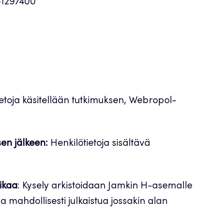
-1297400
ötietoja käsitellään tutkimuksen, Webropol-
sen jälkeen:
Henkilötietoja sisältävä
aikaa
: Kysely arkistoidaan Jamkin H-asemalle
a mahdollisesti julkaistua jossakin alan