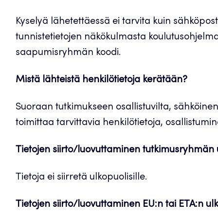
Kyselyä lähetettäessä ei tarvita kuin sähköpost
tunnistetietojen näkökulmasta koulutusohjelma
saapumisryhmän koodi.
Mistä lähteistä henkilötietoja kerätään?
Suoraan tutkimukseen osallistuvilta, sähköinen k
toimittaa tarvittavia henkilötietoja, osallistum
Tietojen siirto/luovuttaminen tutkimusryhmän 
Tietoja ei siirretä ulkopuolisille.
Tietojen siirto/luovuttaminen EU:n tai ETA:n ul