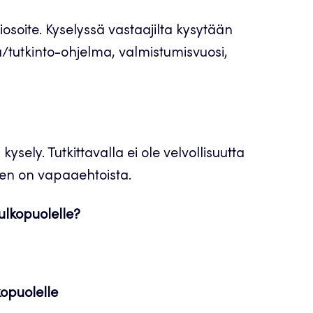
iosoite. Kyselyssä vastaajilta kysytään
/tutkinto-ohjelma, valmistumisvuosi,
ysely. Tutkittavalla ei ole velvollisuutta
inen on vapaaehtoista.
ulkopuolelle?
kopuolelle