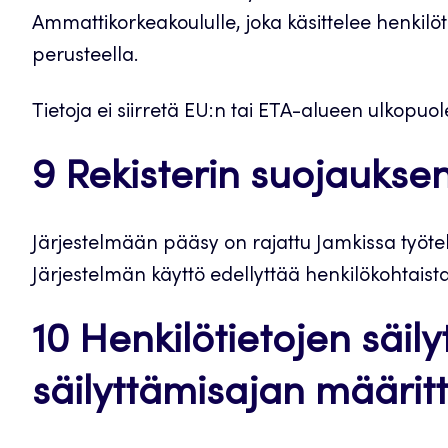
Ammattikorkeakoululle, joka käsittelee henkilö
perusteella.
Tietoja ei siirretä EU:n tai ETA-alueen ulkopuolel
9 Rekisterin suojaukse
Järjestelmään pääsy on rajattu Jamkissa työtehtä
Järjestelmän käyttö edellyttää henkilökohtaist
10 Henkilötietojen säily
säilyttämisajan määritt