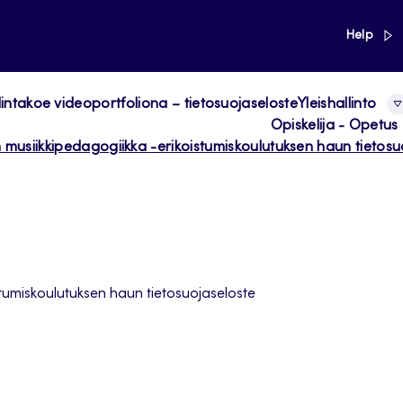
link
Help
ntakoe videoportfoliona – tietosuojaseloste
Yleishallinto
Opiskelija - Opetus
 musiikkipedagogiikka -erikoistumiskoulutuksen haun tietosu
tumiskoulutuksen haun tietosuojaseloste