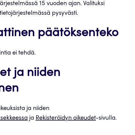
järjestelmässä 15 vuoden ajan. Valituksi
otietojärjestelmässä pysyvästi.
aattinen päätöksenteko
intia ei tehdä.
et ja niiden
inen
keuksista ja niiden
usekkeessa
ja
Rekisteröidyn oikeudet
-sivulla.