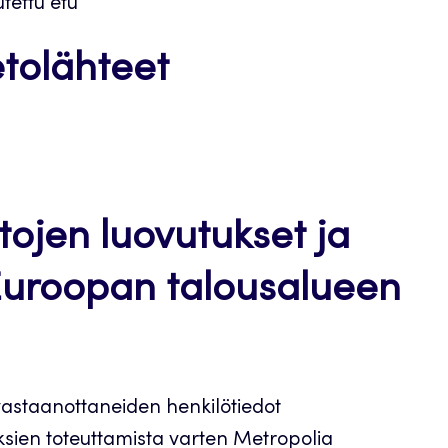
utettu etu
tolähteet
ojen luovutukset ja
i Euroopan talousalueen
 vastaanottaneiden henkilötiedot
ksien toteuttamista varten Metropolia