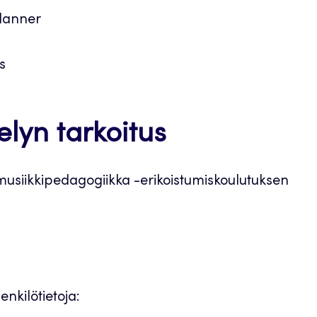
Planner
s
elyn tarkoitus
musiikkipedagogiikka -erikoistumiskoulutuksen
enkilötietoja: