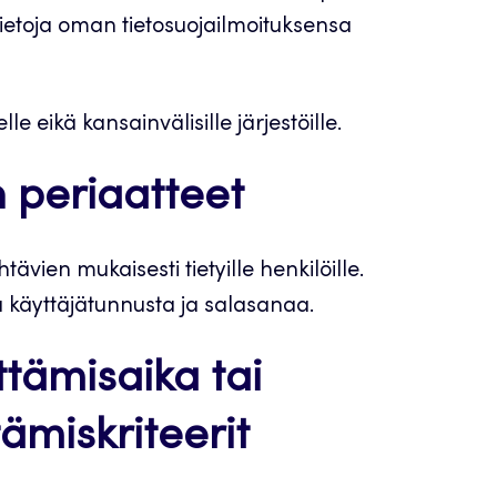
tietoja oman tietosuojailmoituksensa
le eikä kansainvälisille järjestöille.
n periaatteet
vien mukaisesti tietyille henkilöille.
a käyttäjätunnusta ja salasanaa.
ttämisaika tai
ämiskriteerit