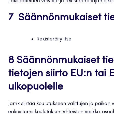
Lakisääteinen velvoite ja rekisterinpitäjän oike
7 Säännönmukaiset tie
Rekisteröity itse
8 Säännönmukaiset tiet
tietojen siirto EU:n ta
ulkopuolelle
Jamk siirtää koulutukseen valittujen ja paikan
erikoistumiskoulutuksen yhteisten verkko-osuu