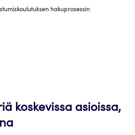
istumiskoulutuksen hakuprosessin
riä koskevissa asioissa,
ana