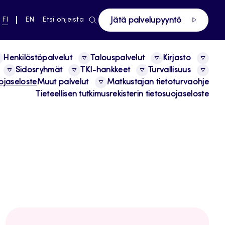
ki pääsivustolle
NYKYINEN
VAIHDA
FI
EN
Etsi ohjeista
Jätä palvelupyyntö
KIELI,
KIELTÄ,
SUOMI
ENGLISH
Henkilöstöpalvelut
Talouspalvelut
Kirjasto
Sidosryhmät
TKI-hankkeet
Turvallisuus
ojaseloste
Muut palvelut
Matkustajan tietoturvaohje
Tieteellisen tutkimusrekisterin tietosuojaseloste