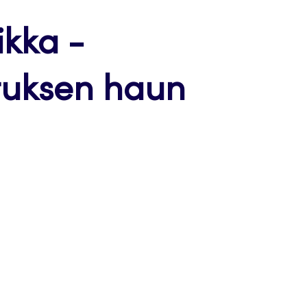
ikka -
utuksen haun