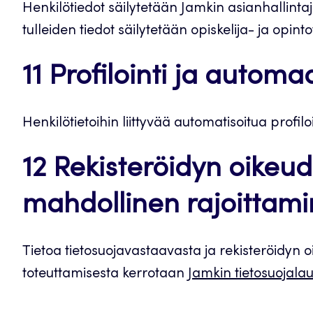
Henkilötiedot säilytetään Jamkin asianhallinta
tulleiden tiedot säilytetään opiskelija- ja opint
11 Profilointi ja autom
Henkilötietoihin liittyvää automatisoitua profilo
12 Rekisteröidyn oikeud
mahdollinen rajoittam
Tietoa tietosuojavastaavasta ja rekisteröidyn oi
toteuttamisesta kerrotaan
Jamkin tietosuojala