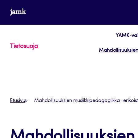
Siirry
www.jamk.fi
suoraan
sisältöön
YAMK-vali
Tietosuoja
Mahdollisuuksien
Etusivu
Mahdollisuuksien musiikkipedagogiikka -erikois
Mahdollisuuksien