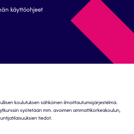
män käyttöohjeet
llisen koulutuksen sähköinen ilmoittautumisjärjestelmä.
hytkurssiin syötetään mm. avoimen ammattikorkeakoulun,
tijatilaisuuksien tiedot.