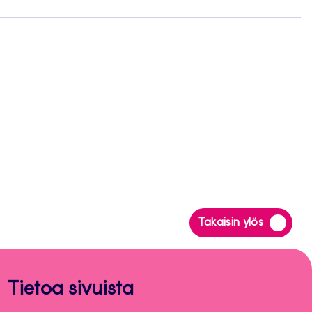
Siirry
Takaisin ylös
takaisin
sivun
alkuun
Tietoa sivuista