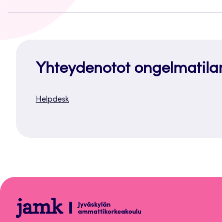
Yhteydenotot ongelmatila
Helpdesk
Lyhytkurssi