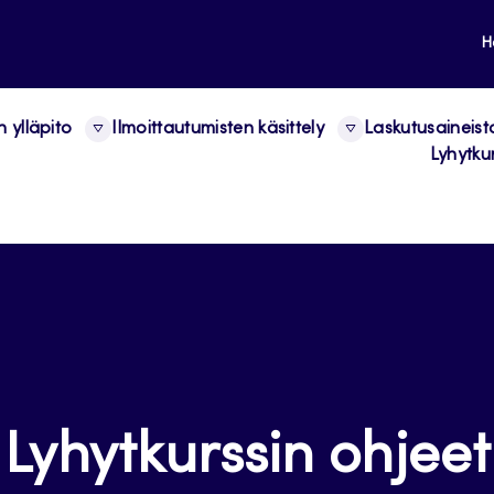
H
n ylläpito
Ilmoittautumisten käsittely
Laskutusaineist
Lyhytkur
Lyhytkurssin ohjeet