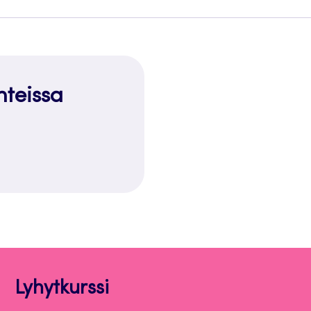
nteissa
Lyhytkurssi