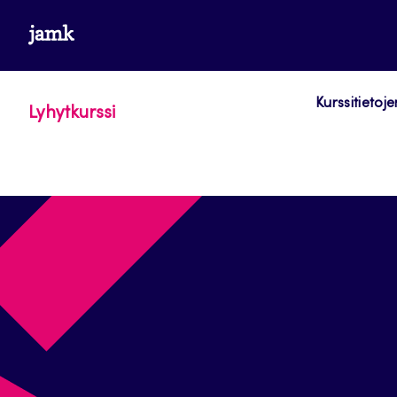
Siirry
www.jamk.fi
suoraan
sisältöön
Kurssitietoje
Lyhytkurssi