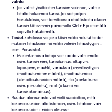
valinta
.
Jos valitsit yksittäisten kurssien valinnan, valitse
listalta haluamasi kurssi. Jos sait paljon
hakutuloksia, voit tarvittaessa etsiä listasta oikean
kurssin kätevimmin painamalla
Ctrl + F
ja etsimällä
sopivilla hakutermillä.
Tiedot
-kohdassa voi joko käsin valita halutut tiedot
mukaan listaukseen tai valita valmiin listaustyypin –
esim. Peruslista1.
Mielenkiintoisia tietoja voit saada valitsemalla
esim. kurssin nimi, kurssitunnus, alkupvm,
loppupvm, maxhlö, varauksia (=hyväksyttyjen
ilmoittautumisten määrä), ilmoittautumisia
(=ilmoittautuneiden määrä), tila (=onko kurssi
esim. peruutettu), rooli (= kurssi vai
kurssikokonaisuus).
Ruudun alareunasta voit vielä suodattaa, mitä
kokonaisuuksien alta listataan, esim. listataan vain
kokonaisuudet + niiden alikurssit