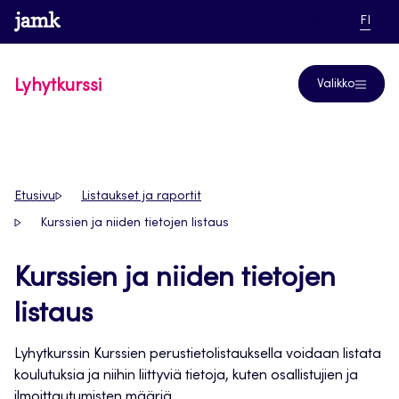
Siirry
www.jamk.fi
linkki pääsi
NYKYI
Help
FI
suoraan
KIELI,
SUOM
sisältöön
Lyhytkurssi
Valikko
Etusivu
Listaukset ja raportit
Kurssien ja niiden tietojen listaus
Kurssien ja niiden tietojen
listaus
Lyhytkurssin Kurssien perustietolistauksella voidaan listata
koulutuksia ja niihin liittyviä tietoja, kuten osallistujien ja
ilmoittautumisten määriä.