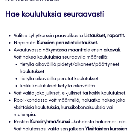
Hae koulutuksia seuraavasti
Valitse Lyhytkurssin päävalikosta
Listaukset, raportit.
Napsauta
Kurssien perustietolistaukset.
Avautuvassa näkymässä määrittele ensin
aikaväli
.
Voit hakea koulutuksia seuraavilla määreillä:
tietyllä aikavälillä pidetyt/alkaneet/päättyneet
koulutukset
tietyllä aikavälillä perutut koulutukset
kaikki koulutukset tietyltä aikaväliltä
Voit valita joko julkiset, ei-julkiset tai kaikki koulutukset.
Rooli-kohdassa voit määritellä, haluatko hakea joko
yksittäisiä koulutuksia, kurssikokonaisuuksia vai
molempia.
Rastita
Kurssiryhmä/kurssi
–kohdasta haluamasi ala.
Voit halutessasi valita sen jälkeen
Yksittäisten kurssien