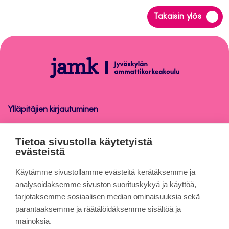
Siirry
Takaisin ylös
takaisin
sivun
alkuun
Lyhytkurssi
Ylläpitäjien kirjautuminen
Lyhytkurssi
Tietoa sivustolla käytetyistä
evästeistä
Tietoa sivuista
Käytämme sivustollamme evästeitä kerätäksemme ja
analysoidaksemme sivuston suorituskykyä ja käyttöä,
tarjotaksemme sosiaalisen median ominaisuuksia sekä
Evästeet
parantaaksemme ja räätälöidäksemme sisältöä ja
Saavutettavuusseloste
mainoksia.