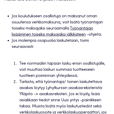
Jos koulutukseen osallistuja on maksanut oman
osuutensa verkkomaksuna, voit lisätä työnantajan
toiseksi maksajaksi seuraamalla
Työnantajan
lisääminen toiseksi maksajaksi jälkikäteen
-ohjeita.
Jos molempia osapuolia laskutetaan, toimi
seuraavasti:
Tee normaaliin tapaan lasku ensin osallistujalle,
voit muuttaa laskun summaa tuotteeseen
tuotteen poiminnan yhteydessä.
Tarkista, että työnantaja/ toinen laskutettava
asiakas löytyy Lyhytkurssin asiakasrekisteristä:
Ylläpito -> asiakasrekisteri. Jos ei löydy, lisää
asiakkaan tiedot sinne Uusi yritys -painikkeen
takaa. Muista lisätä myös laskutustiedot sekä
verkkolaskuosoite ja verkkolaskuoperaattori, jos