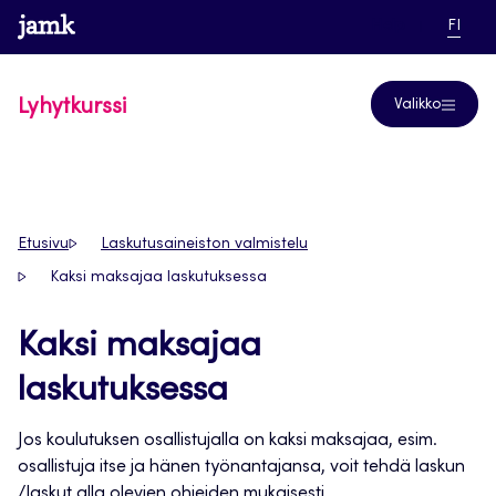
Siirry
www.jamk.fi
linkki pääsi
NYKYI
Help
FI
suoraan
KIELI,
SUOM
sisältöön
Lyhytkurssi
Valikko
Etusivu
Laskutusaineiston valmistelu
Kaksi maksajaa laskutuksessa
Kaksi maksajaa
laskutuksessa
Jos koulutuksen osallistujalla on kaksi maksajaa, esim.
osallistuja itse ja hänen työnantajansa, voit tehdä laskun
/laskut alla olevien ohjeiden mukaisesti.