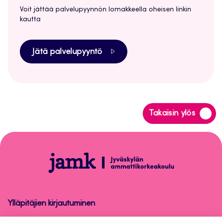
Voit jättää palvelupyynnön lomakkeella oheisen linkin
kautta
Jätä palvelupyyntö
Siirry
Takaisin ylös
takaisin
sivun
alkuun
Lyhytkurssi
Ylläpitäjien kirjautuminen