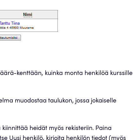
äärä-kenttään, kuinka monta henkilöä kurssille
hjelma muodostaa taulukon, jossa jokaiselle
a kiinnittää heidät myös rekisteriin. Paina
se Uusi henkilö, kirjoita henkilön tiedot (myös