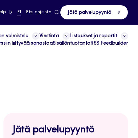
linkki pääsivustolle
NYKYINEN
elp
FI
Etsi ohjeista
Jätä palvelupyyntö
KIELI,
SUOMI
on valmistelu
Viestintä
Listaukset ja raportit
ssiin liittyvää sanastoa
Sisällöntuotanto
RSS Feedbuilder
Jätä palvelupyyntö