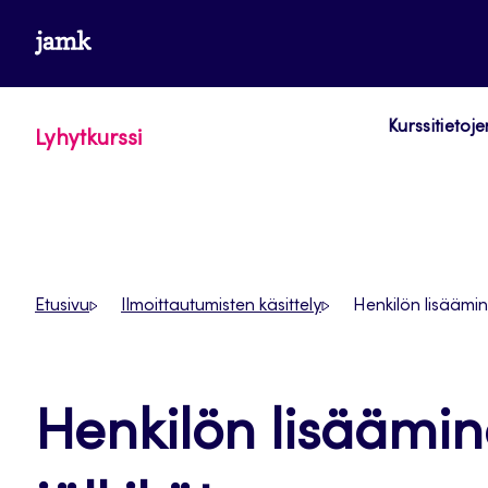
Siirry
www.jamk.fi
suoraan
sisältöön
Kurssitietoje
Lyhytkurssi
Etusivu
Ilmoittautumisten käsittely
Henkilön lisäämine
Henkilön lisäämine