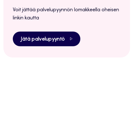
Voit jättää palvelupyynnön lomakkeella oheisen
linkin kautta
Jätä palvelupyyntö