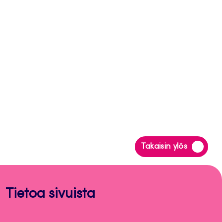
Siirry
Takaisin ylös
takaisin
sivun
alkuun
Tietoa sivuista