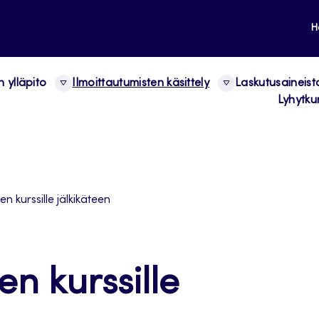
H
n ylläpito
Ilmoittautumisten käsittely
Laskutusaineist
Lyhytkur
n kurssille jälkikäteen
n kurssille