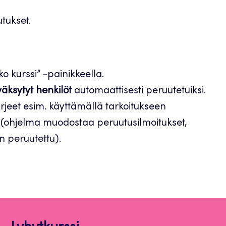
tukset.
o kurssi” -painikkeella.
väksytyt henkilöt
automaattisesti peruutetuiksi.
irjeet esim. käyttämällä tarkoitukseen
 (ohjelma muodostaa peruutusilmoitukset,
en peruutettu).