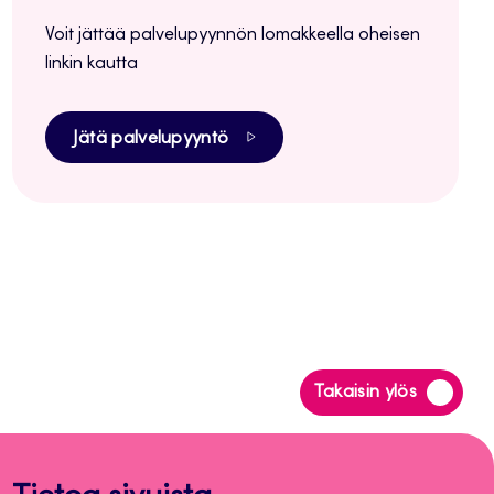
Voit jättää palvelupyynnön lomakkeella oheisen
linkin kautta
Jätä palvelupyyntö
Siirry
Takaisin ylös
takaisin
sivun
alkuun