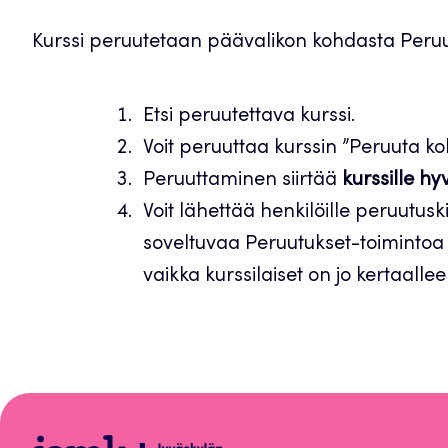
Kurssi peruutetaan päävalikon kohdasta Peruu
Etsi peruutettava kurssi.
Voit peruuttaa kurssin ”Peruuta kok
Peruuttaminen siirtää
kurssille hy
Voit lähettää henkilöille peruutusk
soveltuvaa Peruutukset-toimintoa
vaikka kurssilaiset on jo kertaalle