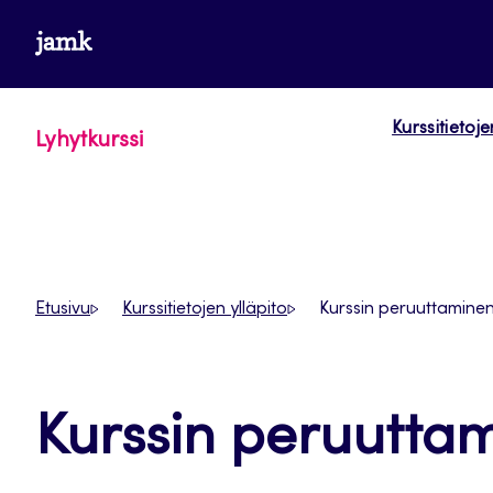
Siirry
www.jamk.fi
suoraan
sisältöön
Kurssitietoje
Lyhytkurssi
Etusivu
Kurssitietojen ylläpito
Kurssin peruuttamine
Kurssin peruutta