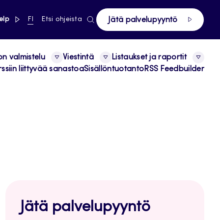
linkki pääsivustolle
NYKYINEN
elp
FI
Etsi ohjeista
Jätä palvelupyyntö
KIELI,
SUOMI
on valmistelu
Viestintä
Listaukset ja raportit
ssiin liittyvää sanastoa
Sisällöntuotanto
RSS Feedbuilder
Jätä palvelupyyntö