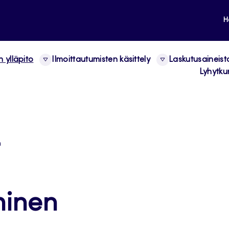
H
n ylläpito
Ilmoittautumisten käsittely
Laskutusaineist
Lyhytkur
n
minen