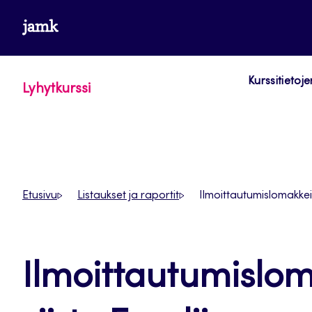
Siirry
www.jamk.fi
suoraan
sisältöön
Kurssitietoje
Lyhytkurssi
Etusivu
Listaukset ja raportit
Ilmoittautumislomakkeid
Ilmoittautumislom