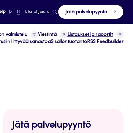
linkki pääsivustolle
NYKYINEN
elp
FI
Etsi ohjeista
Jätä palvelupyyntö
KIELI,
SUOMI
on valmistelu
Viestintä
Listaukset ja raportit
ssiin liittyvää sanastoa
Sisällöntuotanto
RSS Feedbuilder
Jätä palvelupyyntö