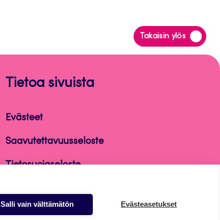
Siirry
Takaisin ylös
takaisin
sivun
alkuun
Tietoa sivuista
Evästeet
Saavutettavuusseloste
Tietosuojaseloste
Alasottoilmoitus
Salli vain välttämätön
Evästeasetukset