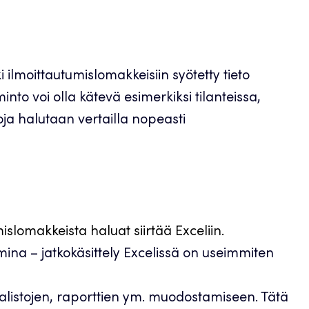
ki ilmoittautumislomakkeisiin syötetty tieto
nto voi olla kätevä esimerkiksi tilanteissa,
toja halutaan vertailla nopeasti
umislomakkeista haluat siirtää Exceliin.
na – jatkokäsittely Excelissä on useimmiten
jalistojen, raporttien ym. muodostamiseen. Tätä