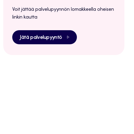
Voit jättää palvelupyynnön lomakkeella oheisen
linkin kautta
Jätä palvelupyyntö