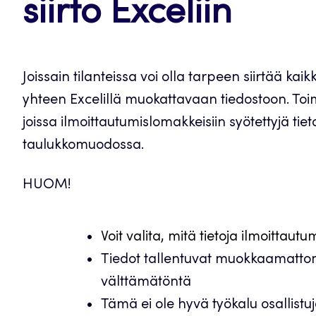
siirto Exceliin
Joissain tilanteissa voi olla tarpeen siirtää kaik
yhteen Excelillä muokattavaan tiedostoon. Toimi
joissa ilmoittautumislomakkeisiin syötettyjä tie
taulukkomuodossa.
HUOM!
Voit valita, mitä tietoja ilmoittaut
Tiedot tallentuvat muokkaamattomi
välttämätöntä
Tämä ei ole hyvä työkalu osallistu