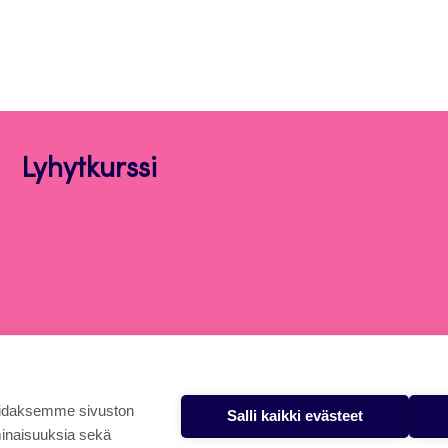
Lyhytkurssi
oidaksemme sivuston
Salli kaikki evästeet
minaisuuksia sekä