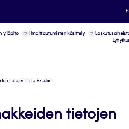
H
n ylläpito
Ilmoittautumisten käsittely
Laskutusaineist
Lyhytkur
en tietojen siirto Exceliin
akkeiden tietojen