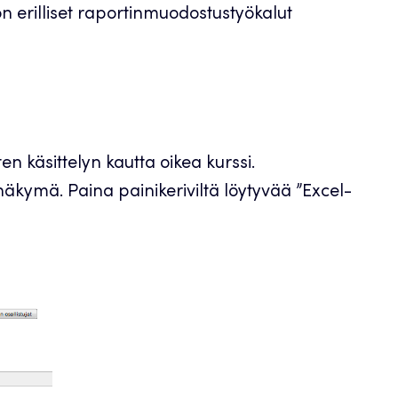
on erilliset raportinmuodostustyökalut
n käsittelyn kautta oikea kurssi.
näkymä. Paina painikeriviltä löytyvää ”Excel-