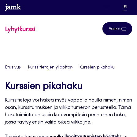
Siirry
www.jamk.fi
linkki pääsi
NYKYI
Help
FI
suoraan
KIELI,
SUOM
sisältöön
Lyhytkurssi
Valikko
Etusivu
Kurssitietojen ylläpito
Kurssien pikahaku
Kurssien pikahaku
Kurssitietoja voi hakea myös vapaalla haulla nimen, nimen
osan, kurssitunnuksen ja viikkonumeron perusteella. Tämä
hakutoiminto on usein kätevämpi kuin perinteinen haku,
jossa täytyy ensin valita oikea viikko jne.