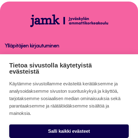
sivun
alkuun
Lyhytkurssi
Ylläpitäjien kirjautuminen
Lyhytkurssi
Tietoa sivustolla käytetyistä
evästeistä
Tietoa sivuista
Käytämme sivustollamme evästeitä kerätäksemme ja
analysoidaksemme sivuston suorituskykyä ja käyttöä,
tarjotaksemme sosiaalisen median ominaisuuksia sekä
Evästeet
parantaaksemme ja räätälöidäksemme sisältöä ja
Saavutettavuusseloste
mainoksia.
Tietosuojaseloste
Salli kaikki evästeet
Alasottoilmoitus