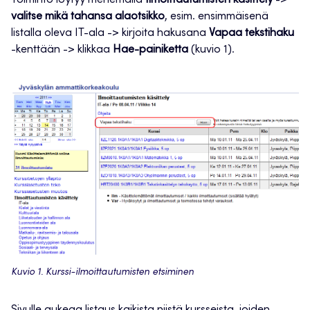
Toiminto löytyy menemällä
Ilmoittautumisten käsittely
->
valitse mikä tahansa alaotsikko
, esim. ensimmäisenä
listalla oleva IT-ala -> kirjoita hakusana
Vapaa tekstihaku
-kenttään -> klikkaa
Hae-painiketta
(kuvio 1).
Kuvio 1. Kurssi-ilmoittautumisten etsiminen
Sivulle aukeaa listaus kaikista niistä kursseista, joiden