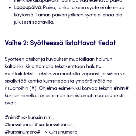
merkitse alkupäiväksi luontipäivää edeltävä päivä.
Loppupäivä:
Päivä, jonka jälkeen syöte ei ole enää
käytössä. Tämän päivän jälkeen syöte ei enää ole
julkisesti saatavilla.
Vaihe 2: Syötteessä listattavat tiedot
Syötteen otsikot ja kuvaukset muotoillaan halutun
kaltaisiksi kirjoittamalla tekstikenttään haluttu
muotoiluteksti. Tekstin voi muotoilla vapaasti ja siihen voi
sisällyttää kenttiä kurssitiedoista ympäröimällä ne
risuaitoihin (#). Ohjelma esimerkiksi korvaa tekstin
#nimi#
kurssin nimellä. Järjestelmän tunnistamat muotoilutekstit
ovat:
#nimi# => kurssin nimi,
#kurssitunnus# => kurssitunnus,
#kurssinumero# => kurssinumero,