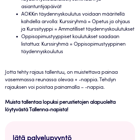
asiantuntijapäivät
AOKKin täydennyskoulutus voidaan määritellä
kahdella arvolla: Kurssiryhmä = Opetus ja ohjaus
ja Kurssityyppi = Ammatilliset täydennyskoulutukset
Oppisopimustyyppiset koulutukset saadaan
listattua: Kurssiryhmä = Oppisopimustyyppinen
täydennyskoulutus
Jotta tehty rajaus tallentuu, on muistettava painaa
vasemmassa reunassa olevaa + -nappia. Tehdyn
rajauksen voi poistaa painamalla – -nappia.
Muista tallentaa lopuksi perustietojen alapuolelta
löytyvästä Tallenna-napista!
Jätä palvelupyyntö