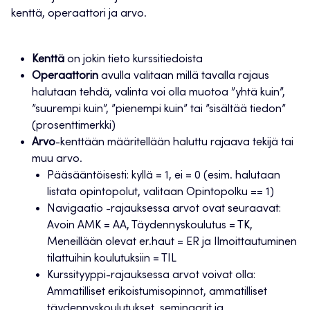
kenttä, operaattori ja arvo.
Kenttä
on jokin tieto kurssitiedoista
Operaattorin
avulla valitaan millä tavalla rajaus
halutaan tehdä, valinta voi olla muotoa ”yhtä kuin”,
”suurempi kuin”, ”pienempi kuin” tai ”sisältää tiedon”
(prosenttimerkki)
Arvo
-kenttään määritellään haluttu rajaava tekijä tai
muu arvo.
Pääsääntöisesti: kyllä = 1, ei = 0 (esim. halutaan
listata opintopolut, valitaan Opintopolku == 1)
Navigaatio -rajauksessa arvot ovat seuraavat:
Avoin AMK = AA, Täydennyskoulutus = TK,
Meneillään olevat er.haut = ER ja Ilmoittautuminen
tilattuihin koulutuksiin = TIL
Kurssityyppi-rajauksessa arvot voivat olla:
Ammatilliset erikoistumisopinnot, ammatilliset
täydennyskoulutukset, seminaarit ja