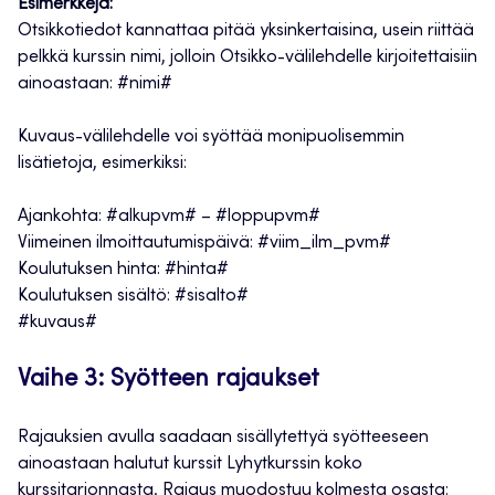
Esimerkkejä:
Otsikkotiedot kannattaa pitää yksinkertaisina, usein riittää
pelkkä kurssin nimi, jolloin Otsikko-välilehdelle kirjoitettaisiin
ainoastaan: #nimi#
Kuvaus-välilehdelle voi syöttää monipuolisemmin
lisätietoja, esimerkiksi:
Ajankohta: #alkupvm# – #loppupvm#
Viimeinen ilmoittautumispäivä: #viim_ilm_pvm#
Koulutuksen hinta: #hinta#
Koulutuksen sisältö: #sisalto#
#kuvaus#
Vaihe 3: Syötteen rajaukset
Rajauksien avulla saadaan sisällytettyä syötteeseen
ainoastaan halutut kurssit Lyhytkurssin koko
kurssitarjonnasta. Rajaus muodostuu kolmesta osasta: