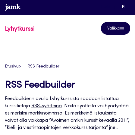
Siirry
www.jamk.fi
linkki pääsi
NYKYI
Help
FI
suoraan
KIELI,
SUOM
sisältöön
Lyhytkurssi
Valikko
Etusivu
RSS Feedbuilder
RSS Feedbuilder
Feedbuilderin avulla Lyhytkurssista saadaan listattua
kurssitietoja
RSS-syötteinä
. Näitä syötteitä voi hyödyntää
esimerkiksi markkinoinnissa. Esimerkkeinä listauksista
voivat olla vaikkapa ”Avoimen amkin kurssit keväällä 2011”,
”Kieli- ja viestintäopintojen verkkokurssitarjonta” jne…