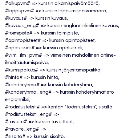
#alkupvm# => kurssin alkamispäivämäärä,
#loppupvm# => kurssin loppumispäivämäärä,
#kuvaus# => kurssin kuvaus,
#kuvaus_eng# => kurssin englanninkielinen kuvaus,
#toimipiste# => kurssin toimipiste,
#opintopisteet# => kurssin opintopisteet,
#opetuskieli# => kurssin opetuskieli,
#viim_ilm_pvm# => viimeinen mahdollinen online-
ilmoittautumispäivä,
#kurssipaikka# => kurssin järjestämispaikka,
#hinta# => kurssin hinta,
#kohderyhma# => kurssin kohderyhmä,
#kohderyhma_eng# => kurssin kohderyhmätieto
englanniksi,
#todistusteksti# => kentän ”todistusteksti”, sisältö,
#todistusteksti_eng# =>
#tavoite# => kurssin tavoitteet,
#tavoite_eng# =>
#sisalto# => kurssin sisältö,