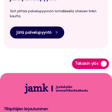
Voit jättää palvelupyynnön lomakkeella oheisen linkin
kautta
Jätä palvelupyyntö
Siirry
Takaisin ylös
takaisin
sivun
alkuun
Lyhytkurssi
Ylläpitäjien kirjautuminen