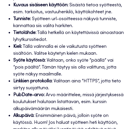
Kuvaus sisäiseen käyttöön:
Sisäistä tietoa syötteestä,
esim. tarkoitus, vastuuhenkilö, käyttökohteet jne.
Tunniste:
Syötteen url-osoitteessa näkyvä tunniste,
kannattaa siis valita harkiten.
Tietolähde:
Tällä hetkellä on käytettävissä ainoastaan
lyhytkurssitiedot.
Kieli:
Tällä valinnalla ei ole vaikutusta syötteen
sisältöön. Valitse käytetyn kielen mukaan.
Syöte käytössä:
Valitaan, onko syöte ”päällä” vai
”pois päältä”. Tämän täytyy siis olla valittuna, jotta
syöte näkyy maailmalle.
Linkkien protokolla:
Valitaan aina ”HTTPS”, jotta tieto
siirtyy suojattuna.
PubDate-arvo:
Arvo määrittelee, missä järjestyksessä
koulutukset halutaan listattavan, esim. kurssin
alkupäivämäärän mukaisesti.
Alkupäivä:
Ensimmäinen päivä, jolloin syöte on
käytössä. Huom! Jos haluat syötteen heti käyttöön,