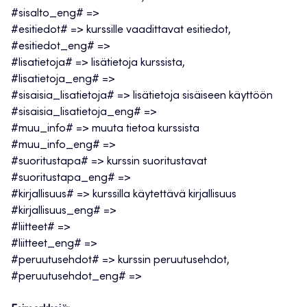
#sisalto_eng# =>
#esitiedot# => kurssille vaadittavat esitiedot,
#esitiedot_eng# =>
#lisatietoja# => lisätietoja kurssista,
#lisatietoja_eng# =>
#sisaisia_lisatietoja# => lisätietoja sisäiseen käyttöön
#sisaisia_lisatietoja_eng# =>
#muu_info# => muuta tietoa kurssista
#muu_info_eng# =>
#suoritustapa# => kurssin suoritustavat
#suoritustapa_eng# =>
#kirjallisuus# => kurssilla käytettävä kirjallisuus
#kirjallisuus_eng# =>
#liitteet# =>
#liitteet_eng# =>
#peruutusehdot# => kurssin peruutusehdot,
#peruutusehdot_eng# =>