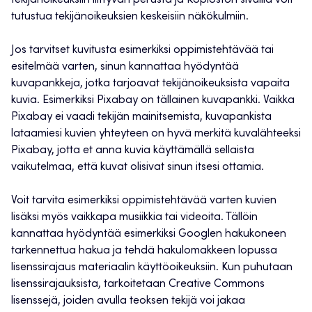
tekijänoikeuksiin liittyvän perusta ja Kopioston sivuilla voit
tutustua tekijänoikeuksien keskeisiin näkökulmiin.
Jos tarvitset kuvitusta esimerkiksi oppimistehtävää tai
esitelmää varten, sinun kannattaa hyödyntää
kuvapankkeja, jotka tarjoavat tekijänoikeuksista vapaita
kuvia. Esimerkiksi Pixabay on tällainen kuvapankki. Vaikka
Pixabay ei vaadi tekijän mainitsemista, kuvapankista
lataamiesi kuvien yhteyteen on hyvä merkitä kuvalähteeksi
Pixabay, jotta et anna kuvia käyttämällä sellaista
vaikutelmaa, että kuvat olisivat sinun itsesi ottamia.
Voit tarvita esimerkiksi oppimistehtävää varten kuvien
lisäksi myös vaikkapa musiikkia tai videoita. Tällöin
kannattaa hyödyntää esimerkiksi Googlen hakukoneen
tarkennettua hakua ja tehdä hakulomakkeen lopussa
lisenssirajaus materiaalin käyttöoikeuksiin. Kun puhutaan
lisenssirajauksista, tarkoitetaan Creative Commons
lisenssejä, joiden avulla teoksen tekijä voi jakaa