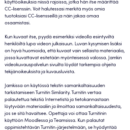
käyttöoikeuksia niissä rajoissa, jotka hän itse määrittää
CC-lisenssiin. Voit halutessasi merkitä myös omia
tuotoksiasi CC-lisensseillä ja näin jakaa omaa
osaamistasi.
Kun kuvaat itse, pyydä esimerkiksi videolla esiintyviltä
henkilöiltä lupa videon julkaisuun. Luvan kysymisen lisäksi
on hyvä huomioida, että kuvaat vain sellaista materiaalia,
jossa kuvattavat esitetään myönteisessä valossa. Jamkin
videokuvauspalvelun sivuilta löydät tarkempia ohjeita
tekijänoikeuksista ja kuvausluvista.
Jamkissa on käytössä tekstin samankaltaisuuden
tarkistamiseen Turnitin Similarity. Turnitin vertaa
palautettua tekstiä Internetistä ja tietokannastaan
löytyvään materiaaliin ja ilmoittaa samankaltaisuudesta,
jos se sitä havaitsee. Opettaja voi ottaa Turnitinin
käyttöön Moodlessa ja Teamsissa. Kun palautat
oppimistehtävän Turnitin-järjestelmään, se hyödyntää