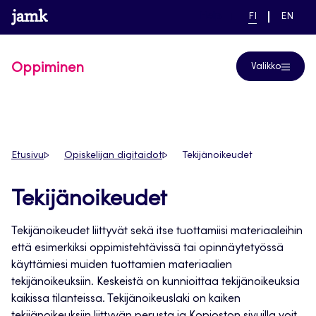
Siirry
www.jamk.fi
linkki pääsivustolle
NYKYINEN
VAIHDA
Help
FI
EN
suoraan
KIELI,
KIELTÄ,
SUOMI
ENGLIS
sisältöön
Oppiminen
Valikko
Etusivu
Opiskelijan digitaidot
Tekijänoikeudet
Tekijänoikeudet
Tekijänoikeudet liittyvät sekä itse tuottamiisi materiaaleihin
että esimerkiksi oppimistehtävissä tai opinnäytetyössä
käyttämiesi muiden tuottamien materiaalien
tekijänoikeuksiin. Keskeistä on kunnioittaa tekijänoikeuksia
kaikissa tilanteissa. Tekijänoikeuslaki on kaiken