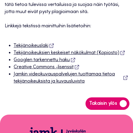
tätä tietoa tulevissa vertailuissa ja suojaa näin työtäsi,
jotta muut eivät pysty plagioimaan sitä.
Linkkejä tekstissä mainittuihin lisätietoihin:
Tekijänoikeuslaki
Tekijänoikeuksien keskeiset näkökulmat (Kopiosto)
Googlen tarkennettu haku
Creative Commons -lisenssit
Jamkin videokuvauspalvelujen tuottamaa tietoa
tekijänoikeuksista ja kuvausluvista
Siirry
Takaisin ylös
takaisin
sivun
alkuun
Oppiminen