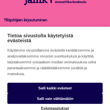
Ylläpitäjien kirjautuminen
Oppiminen
Tietoa sivustolla käytetyistä
evästeistä
Tietoa sivuista
Käytämme sivustollamme evästeitä kerätäksemme ja
analysoidaksemme sivuston suorituskykyä ja käyttöä,
tarjotaksemme sosiaalisen median ominaisuuksia sekä
Evästeet
parantaaksemme ja räätälöidäksemme sisältöä ja
Saavutettavuusseloste
mainoksia.
Tietosuojaseloste
Salli kaikki evästeet
Alasottoilmoitus
Salli vain välttämätön
Evästeasetukset