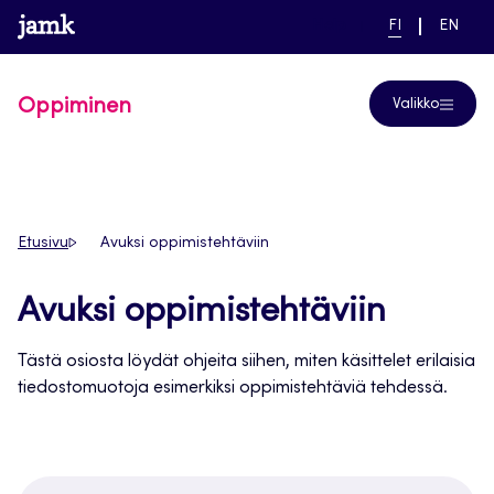
Siirry
www.jamk.fi
linkki pääsivustolle
NYKYINEN
VAIHDA
Help
FI
EN
suoraan
KIELI,
KIELTÄ,
SUOMI
ENGLIS
sisältöön
Oppiminen
Valikko
Etusivu
Avuksi oppimistehtäviin
Avuksi oppimistehtäviin
Tästä osiosta löydät ohjeita siihen, miten käsittelet erilaisia
tiedostomuotoja esimerkiksi oppimistehtäviä tehdessä.