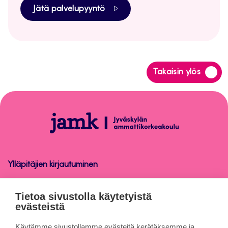
Jätä palvelupyyntö
Siirry
Takaisin ylös
takaisin
sivun
alkuun
Oppiminen
Ylläpitäjien kirjautuminen
Oppiminen
Tietoa sivustolla käytetyistä
evästeistä
Tietoa sivuista
Käytämme sivustollamme evästeitä kerätäksemme ja