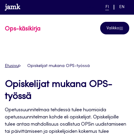
Siirry
www.jamk.fi
linkki pääsivustolle
NYKYINEN
VAIHDA
Help
FI
EN
suoraan
KIELI,
KIELTÄ,
SUOMI
ENGLIS
sisältöön
Ops-käsikirja
Valikko
Etusivu
Opiskelijat mukana OPS-työssä
Opiskelijat mukana OPS-
työssä
Opetussuunnitelmaa tehdessä tulee huomioida
opetussuunnitelman kohde eli opiskelijat. Opiskelijoille
tulee antaa mahdollisuus osallistua OPSin uudistamiseen
tai päivittämiseen ja opiskelijoiden kokemus tulee