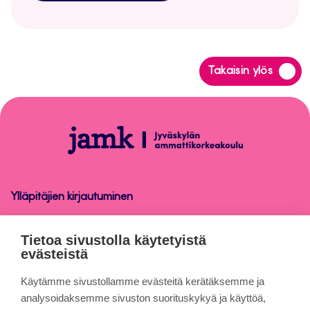
Siirry
Takaisin ylös
takaisin
sivun
alkuun
Ops-
käsikirja
Ylläpitäjien kirjautuminen
Ops-käsikirja
Tietoa sivustolla käytetyistä
evästeistä
Tietoa sivuista
Käytämme sivustollamme evästeitä kerätäksemme ja
analysoidaksemme sivuston suorituskykyä ja käyttöä,