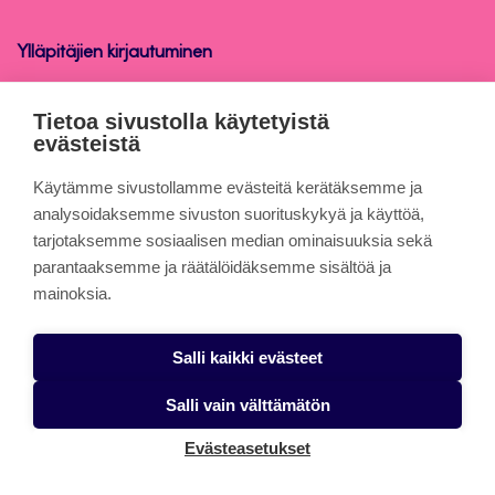
Ylläpitäjien kirjautuminen
Tietosuoja
Tietoa sivustolla käytetyistä
evästeistä
Tietoa sivuista
Käytämme sivustollamme evästeitä kerätäksemme ja
analysoidaksemme sivuston suorituskykyä ja käyttöä,
tarjotaksemme sosiaalisen median ominaisuuksia sekä
Evästeet
parantaaksemme ja räätälöidäksemme sisältöä ja
Saavutettavuusseloste
mainoksia.
Tietosuojaseloste
Salli kaikki evästeet
Alasottoilmoitus
Salli vain välttämätön
Evästeasetukset