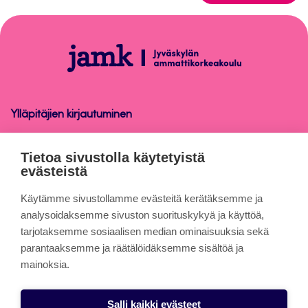
takaisin
sivun
alkuun
Tietosuoja
Ylläpitäjien kirjautuminen
Tietosuoja
Tietoa sivustolla käytetyistä
evästeistä
Tietoa sivuista
Käytämme sivustollamme evästeitä kerätäksemme ja
analysoidaksemme sivuston suorituskykyä ja käyttöä,
tarjotaksemme sosiaalisen median ominaisuuksia sekä
Evästeet
parantaaksemme ja räätälöidäksemme sisältöä ja
Saavutettavuusseloste
mainoksia.
Tietosuojaseloste
Salli kaikki evästeet