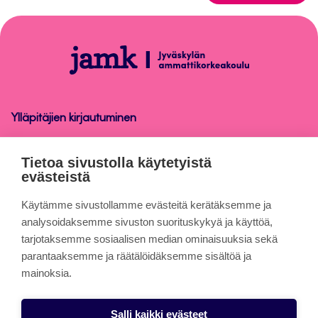
takaisin
sivun
alkuun
Tietosuoja
Ylläpitäjien kirjautuminen
Tietosuoja
Tietoa sivustolla käytetyistä
evästeistä
Tietoa sivuista
Käytämme sivustollamme evästeitä kerätäksemme ja
analysoidaksemme sivuston suorituskykyä ja käyttöä,
tarjotaksemme sosiaalisen median ominaisuuksia sekä
Evästeet
parantaaksemme ja räätälöidäksemme sisältöä ja
Saavutettavuusseloste
mainoksia.
Tietosuojaseloste
Salli kaikki evästeet