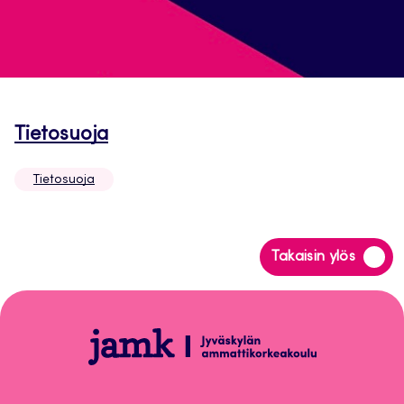
Avautuu
Tietosuoja
uuteen
Tietosuoja
välilehteen
Siirry
Takaisin ylös
takaisin
sivun
alkuun
Tietosuoja