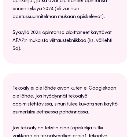
opiskelijat, jotka ovat aloittaneet opintonsa
ennen syksyä 2024 (eli vanhan
opetussuunnitelman mukaan opiskelevat).
Syksyllä 2024 opintonsa aloittaneet käyttävät
APA7:n mukaista viittaustekniikkaa (ks. välilehti
5a).
Tekoäly ei ole lähde aivan kuten ei Googlekaan
ole lähde. Jos hyödynnät tekoälyä
oppimistehtävissä, sinun tulee kuvata sen käyttö
esimerkiksi eettisessä pohdinnassa.
Jos tekoäly on tekstin aihe (opiskelija tutkii
vaikkapa eri tekoälymallien eroja), tekoälyn