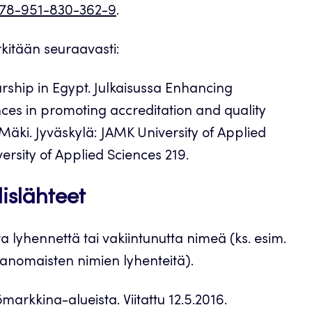
:978-951-830-362-9
.
erkitään seuraavasti:
rship in Egypt. Julkaisussa Enhancing
nces in promoting accreditation and quality
Mäki. Jyväskylä: JAMK University of Applied
ersity of Applied Sciences 219.
lislähteet
a lyhennettä tai vakiintunutta nimeä (ks. esim.
anomaisten nimien lyhenteitä).
markkina-alueista. Viitattu 12.5.2016.