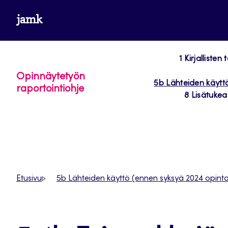
Siirry
www.jamk.fi
suoraan
sisältöön
1 Kirjalliste
Opinnäytetyön
5b Lähteiden käytt
raportointiohje
8 Lisätukea
Etusivu
5b Lähteiden käyttö (ennen syksyä 2024 opinto