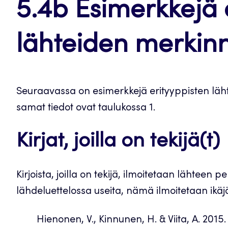
5.4b Esimerkkejä e
lähteiden merkin
Seuraavassa on esimerkkejä erityyppisten läht
samat tiedot ovat taulukossa 1.
Kirjat, joilla on tekijä(t)
Kirjoista, joilla on tekijä, ilmoitetaan lähteen 
lähdeluettelossa useita, nämä ilmoitetaan ik
Hienonen, V., Kinnunen, H. & Viita, A. 2