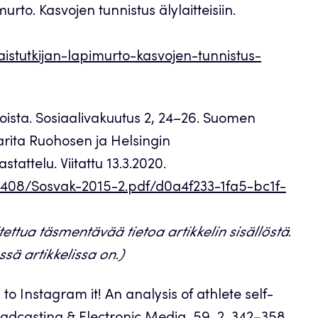
rto. Kasvojen tunnistus älylaitteisiin.
aistutkijan-lapimurto-kasvojen-tunnistus-
koista. Sosiaalivakuutus 2, 24–26. Suomen
rita Ruohosen ja Helsingin
attelu. Viitattu 13.3.2020.
0408/Sosvak-2015-2.pdf/d0a4f233-1fa5-bc1f-
ettua täsmentävää tietoa artikkelin sisällöstä
.
sä artikkelissa on.)
 to Instagram it! An analysis of athlete self-