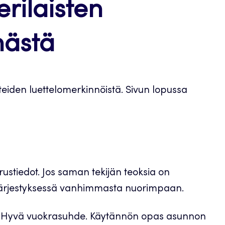
rilaisten
nästä
eiden luettelomerkinnöistä. Sivun lopussa
perustiedot. Jos saman tekijän teoksia on
äjärjestyksessä vanhimmasta nuorimpaan.
015. Hyvä vuokrasuhde. Käytännön opas asunnon