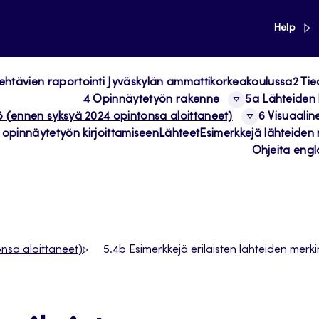
link
Help
n tehtävien raportointi Jyväskylän ammattikorkeakoulussa
2 Ti
4 Opinnäytetyön rakenne
5a Lähteiden 
ö (ennen syksyä 2024 opintonsa aloittaneet)
6 Visuaalin
 opinnäytetyön kirjoittamiseen
Lähteet
Esimerkkejä lähteiden 
Ohjeita englan
nsa aloittaneet)
5.4b Esimerkkejä erilaisten lähteiden merk