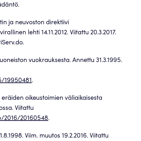
ädäntö.
n ja neuvoston direktiivi
llinen lehti 14.11.2012. Viitattu 20.3.2017.
iServ.do.
oneiston vuokrauksesta. Annettu 31.3.1995.
995/19950481
.
 eräiden oikeustoimien väliaikaisesta
ssa. Viitattu
kup/2016/20160548
.
8.1998. Viim. muutos 19.2.2016. Viitattu