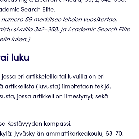
adcasting & Electronic Media, 59, 2, 342–358.
cademic Search Elite.
a numero 59 merkitsee lehden vuosikertaa,
istu sivuilla 342–358, ja Academic Search Elite
elin lukea.)
tai luku
ossa eri artikkeleilla tai luvuilla on eri
ä artikkelista (luvusta) ilmoitetaan tekijä,
isusta, jossa artikkeli on ilmestynyt, sekä
ussa Kestävyyden kompassi.
skylä: Jyväskylän ammattikorkeakoulu, 63–70.