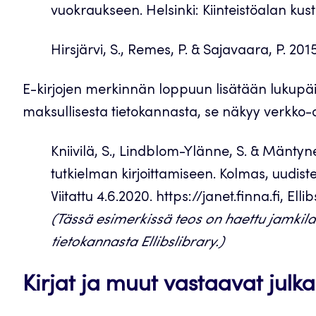
vuokraukseen. Helsinki: Kiinteistöalan kus
Hirsjärvi, S., Remes, P. & Sajavaara, P. 2015.
E-kirjojen merkinnän loppuun lisätään lukupäi
maksullisesta tietokannasta, se näkyy verkko-
Kniivilä, S., Lindblom-Ylänne, S. & Mäntynen
tutkielman kirjoittamiseen. Kolmas, uudist
Viitattu 4.6.2020. https://janet.finna.fi, Ellib
(Tässä esimerkissä teos on haettu jamkila
tietokannasta Ellibslibrary.)
Kirjat ja muut vastaavat julka