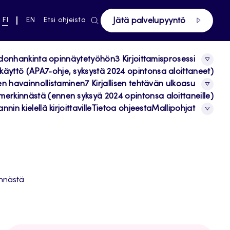
ki pääsivustolle
NYKYINEN
VAIHDA
FI
EN
Etsi ohjeista
Jätä palvelupyyntö
KIELI,
KIELTÄ,
SUOMI
ENGLISH
edonhankinta opinnäytetyöhön
3 Kirjoittamisprosessi
käyttö (APA7-ohje, syksystä 2024 opintonsa aloittaneet)
en havainnollistaminen
7 Kirjallisen tehtävän ulkoasu
merkinnästä (ennen syksyä 2024 opintonsa aloittaneille)
nin kielellä kirjoittaville
Tietoa ohjeesta
Mallipohjat
innästä