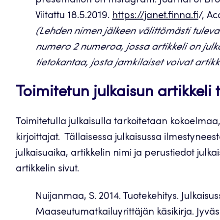
presentation on Instagram. Journal of Bro
Viitattu 18.5.2019.
https://janet.finna.fi
/, A
(Lehden nimen jälkeen välittömästi tulev
numero 2 numeroa, jossa artikkeli on julka
tietokantaa, josta jamkilaiset voivat artikk
Toimitetun julkaisun artikkeli 
Toimitetulla julkaisulla tarkoitetaan kokoelmaa, j
kirjoittajat. Tällaisessa julkaisussa ilmestyneest
julkaisuaika, artikkelin nimi ja perustiedot julka
artikkelin sivut.
Nuijanmaa, S. 2014. Tuotekehitys. Julkais
Maaseutumatkailuyrittäjän käsikirja. Jyvä