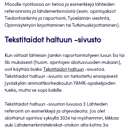
Moodle-työtiloissa on tietoa ja esimerkkejä lähteiden
referoinnista ja lähdemerkinnöistä (esim. opintojaksot
Tiedonhankinta ja raportointi, Työelämän viestintä,
Opinnäytetyön kirjoittaminen tai Tutkimuskirjoittaminen).
Tekstitaidot haltuun -sivusto
Kun viittaat lähteisiin Jamkin raportointiohjeen luvun 5a tai
5b mukaisesti (huom. opintojesi aloitusvuoden mukaan),
voit käyttää lisäksi
Tekstitaidot haltuun
-sivustoa.
Tekstitaidot haltuun -sivusto on tarkoitettu ensisijaisesti
Jyväskylän ammattikorkeakoulun YAMK-opiskelijoiden
tueksi, mutta se sopii kaikille.
Tekstitaidot haltuun -sivuston luvussa 3 Lähteiden
referointi on esimerkkejä ja ohjevideoita. Jos olet
aloittanut opintosi syksyllä 2024 tai myöhemmin, klikkaa
auki Lähdemerkintätekniikat-otsikon alta kohta 3a