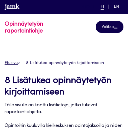
Siirry
www.jamk.fi
linkki pääsivustolle
NYKYINEN
VAIHDA
Help
FI
EN
suoraan
KIELI,
KIELTÄ,
SUOMI
ENGLIS
sisältöön
Opinnäytetyön
Valikko
raportointiohje
Etusivu
8 Lisätukea opinnäytetyön kirjoittamiseen
8 Lisätukea opinnäytetyön
kirjoittamiseen
Tälle sivulle on koottu lisätietoja, jotka tukevat
raportointiohjetta.
Opintoihin kuuluvilla kielikeskuksen opintojaksoilla ja niiden