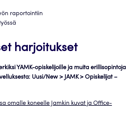
ön raportointiin
työssä
set harjoitukset
ksi YAMK-opiskelijoille ja muita erillisopintoja
ovelluksesta: Uusi/New > JAMK > Opiskelijat –
sa omalle koneelle Jamkin kuvat ja Office-