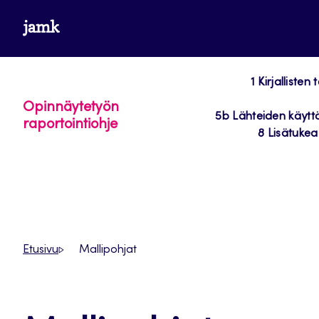
Siirry
www.jamk.fi
suoraan
sisältöön
1 Kirjalliste
Opinnäytetyön
5b Lähteiden käytt
raportointiohje
8 Lisätukea
Etusivu
Mallipohjat