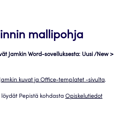
innin mallipohja
vät Jamkin Word-sovelluksesta: Uusi /New >
Jamkin kuvat ja Office-templatet -sivulta
.
n löydät Pepistä kohdasta
Opiskelutiedot