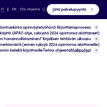
ki pääsivustolle
NYKYINEN
VAIHDA
FI
EN
Etsi ohjeista
Jätä palvelupyyntö
KIELI,
KIELTÄ,
SUOMI
ENGLISH
edonhankinta opinnäytetyöhön
3 Kirjoittamisprosessi
käyttö (APA7-ohje, syksystä 2024 opintonsa aloittaneet)
en havainnollistaminen
7 Kirjallisen tehtävän ulkoasu
merkinnästä (ennen syksyä 2024 opintonsa aloittaneille)
nin kielellä kirjoittaville
Tietoa ohjeesta
Mallipohjat