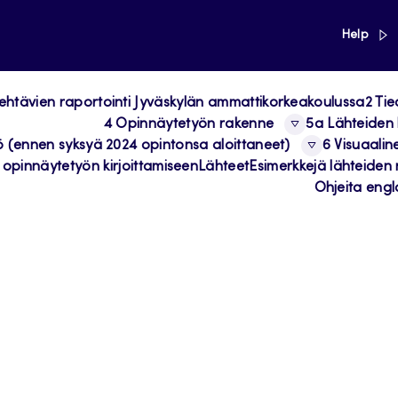
link
Help
n tehtävien raportointi Jyväskylän ammattikorkeakoulussa
2 Ti
4 Opinnäytetyön rakenne
5a Lähteiden 
ö (ennen syksyä 2024 opintonsa aloittaneet)
6 Visuaalin
 opinnäytetyön kirjoittamiseen
Lähteet
Esimerkkejä lähteiden 
Ohjeita englan