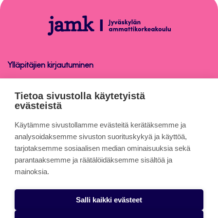
sivun
alkuun
Opinnäytetyön
raportointiohje
Ylläpitäjien kirjautuminen
Opinnäytetyön raportointiohje
Tietoa sivustolla käytetyistä
evästeistä
Tietoa sivuista
Käytämme sivustollamme evästeitä kerätäksemme ja
analysoidaksemme sivuston suorituskykyä ja käyttöä,
tarjotaksemme sosiaalisen median ominaisuuksia sekä
Evästeet
parantaaksemme ja räätälöidäksemme sisältöä ja
Saavutettavuusseloste
mainoksia.
Tietosuojaseloste
Salli kaikki evästeet
Alasottoilmoitus