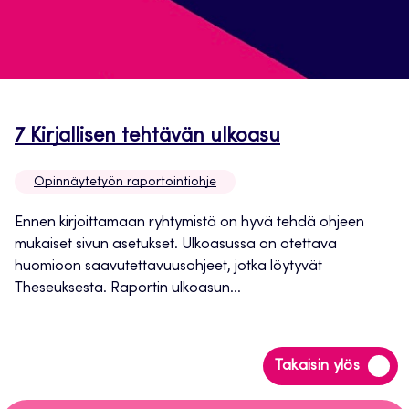
Avautuu
7 Kirjallisen tehtävän ulkoasu
uuteen
Opinnäytetyön raportointiohje
välilehteen
Ennen kirjoittamaan ryhtymistä on hyvä tehdä ohjeen
mukaiset sivun asetukset. Ulkoasussa on otettava
huomioon saavutettavuusohjeet, jotka löytyvät
Theseuksesta. Raportin ulkoasun...
Siirry
Takaisin ylös
takaisin