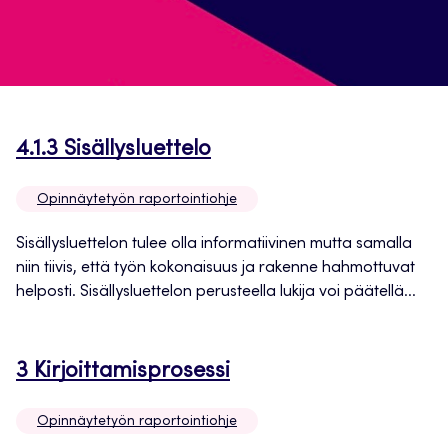
Avautuu
4.1.3 Sisällysluettelo
uuteen
Opinnäytetyön raportointiohje
välilehteen
Sisällysluettelon tulee olla informatiivinen mutta samalla
niin tiivis, että työn kokonaisuus ja rakenne hahmottuvat
helposti. Sisällysluettelon perusteella lukija voi päätellä...
Avautuu
3 Kirjoittamisprosessi
uuteen
Opinnäytetyön raportointiohje
välilehteen