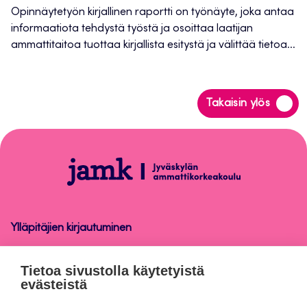
Opinnäytetyön kirjallinen raportti on työnäyte, joka antaa
informaatiota tehdystä työstä ja osoittaa laatijan
ammattitaitoa tuottaa kirjallista esitystä ja välittää tietoa...
Siirry
Takaisin ylös
takaisin
sivun
alkuun
Opinnäytetyön
raportointiohje
Ylläpitäjien kirjautuminen
Opinnäytetyön raportointiohje
Tietoa sivustolla käytetyistä
evästeistä