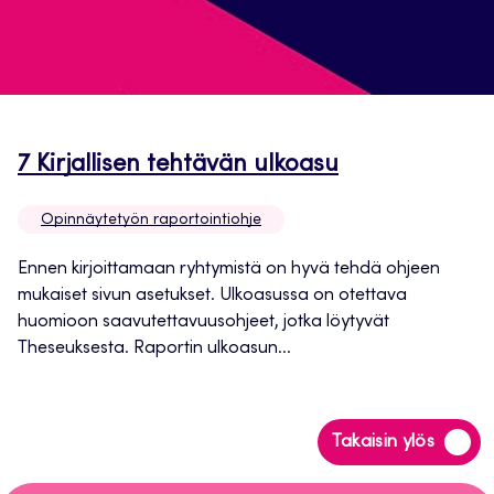
Avautuu
7 Kirjallisen tehtävän ulkoasu
uuteen
Opinnäytetyön raportointiohje
välilehteen
Ennen kirjoittamaan ryhtymistä on hyvä tehdä ohjeen
mukaiset sivun asetukset. Ulkoasussa on otettava
huomioon saavutettavuusohjeet, jotka löytyvät
Theseuksesta. Raportin ulkoasun...
Siirry
Takaisin ylös
takaisin