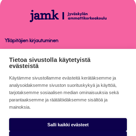
sivun
alkuun
Opinnäytetyön
raportointiohje
Ylläpitäjien kirjautuminen
Opinnäytetyön raportointiohje
Tietoa sivustolla käytetyistä
evästeistä
Tietoa sivuista
Käytämme sivustollamme evästeitä kerätäksemme ja
analysoidaksemme sivuston suorituskykyä ja käyttöä,
tarjotaksemme sosiaalisen median ominaisuuksia sekä
Evästeet
parantaaksemme ja räätälöidäksemme sisältöä ja
Saavutettavuusseloste
mainoksia.
Tietosuojaseloste
Salli kaikki evästeet
Alasottoilmoitus