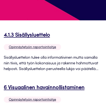
Avautuu
4.1.3 Sisällysluettelo
uuteen
Opinnäytetyön raportointiohje
välilehteen
Sisällysluettelon tulee olla informatiivinen mutta samalla
niin tiivis, että työn kokonaisuus ja rakenne hahmottuvat
helposti. Sisällysluettelon perusteella lukija voi päätellä...
Avautuu
6 Visuaalinen havainnollistaminen
uuteen
Opinnäytetyön raportointiohje
välilehte