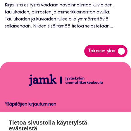
Kirjallista esitystä voidaan havainnollistaa kuvioiden,
taulukoiden, piirrosten ja esimerkkiaineiston avulla.
Taulukoiden ja kuvioiden tulee olla ymmärrettäviä
sellaisenaan. Niiden sisältämää tietoa selostetaan...
Siirry
Takaisin ylös
takaisin
sivun
alkuun
Opinnäytetyön
raportointiohje
Ylläpitäjien kirjautuminen
Opinnäytetyön raportointiohje
Tietoa sivustolla käytetyistä
evästeistä