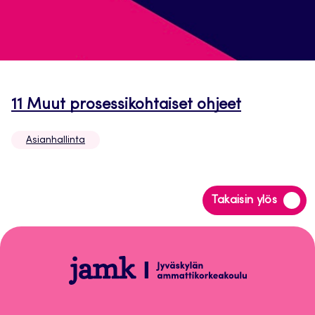
Avautuu
11 Muut prosessikohtaiset ohjeet
uuteen
Asianhallinta
välilehtee
Siirry
Takaisin ylös
takaisin
sivun
alkuun
Asianhallinta