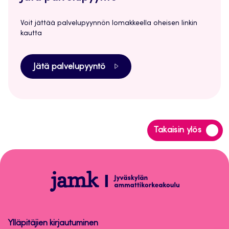
Voit jättää palvelupyynnön lomakkeella oheisen linkin
kautta
Jätä palvelupyyntö
Siirry
Takaisin ylös
takaisin
sivun
alkuun
Asianhallinta
Ylläpitäjien kirjautuminen