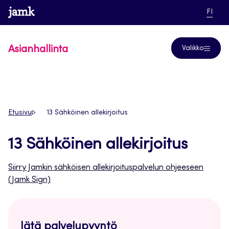
Siirry
www.jamk.fi
linkki pääsi
NYKYI
Help
FI
suoraan
KIELI,
SUOM
sisältöön
Asianhallinta
Valikko
Etusivu
13 Sähköinen allekirjoitus
13 Sähköinen allekirjoitus
Siirry Jamkin sähköisen allekirjoituspalvelun ohjeeseen
(Jamk Sign)
Jätä palvelupyyntö