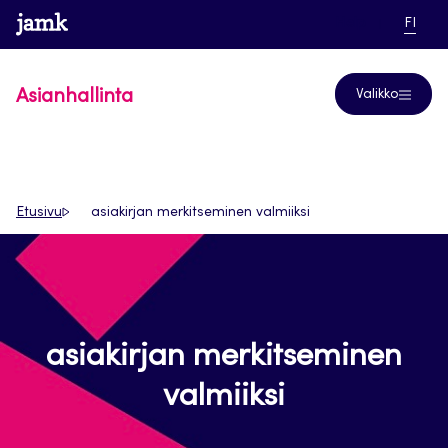
Siirry
www.jamk.fi
linkki pääsi
NYKYI
Help
FI
suoraan
KIELI,
SUOM
sisältöön
Asianhallinta
Valikko
Etusivu
asiakirjan merkitseminen valmiiksi
asiakirjan merkitseminen
valmiiksi