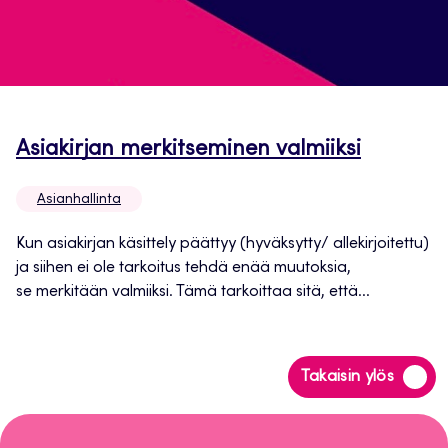
Avautuu
Asiakirjan merkitseminen valmiiksi
uuteen
Asianhallinta
välileht
Kun asiakirjan käsittely päättyy (hyväksytty/ allekirjoitettu)
ja siihen ei ole tarkoitus tehdä enää muutoksia,
se merkitään valmiiksi. Tämä tarkoittaa sitä, että...
Siirry
Takaisin ylös
takaisin
sivun