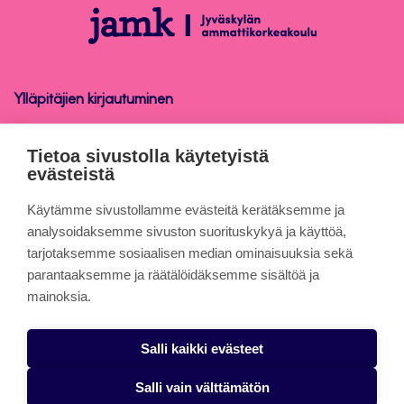
alkuun
Asianhallinta
Ylläpitäjien kirjautuminen
Asianhallinta
Tietoa sivustolla käytetyistä
evästeistä
Tietoa sivuista
Käytämme sivustollamme evästeitä kerätäksemme ja
analysoidaksemme sivuston suorituskykyä ja käyttöä,
tarjotaksemme sosiaalisen median ominaisuuksia sekä
Evästeet
parantaaksemme ja räätälöidäksemme sisältöä ja
Saavutettavuusseloste
mainoksia.
Tietosuojaseloste
Salli kaikki evästeet
Alasottoilmoitus
Salli vain välttämätön