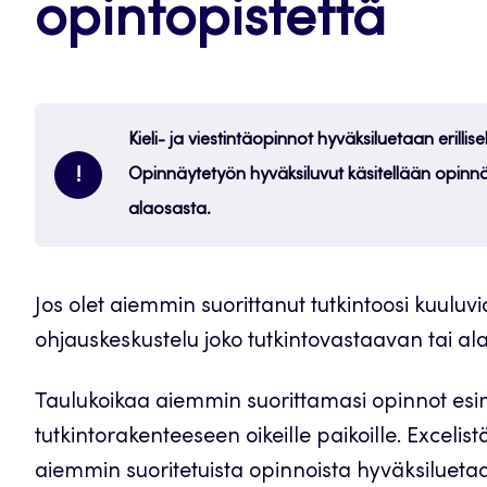
opintopistettä
Kieli- ja viestintäopinnot hyväksiluetaan erilli
!
Opinnäytetyön hyväksiluvut käsitellään opinnä
alaosasta.
Jos olet aiemmin suorittanut tutkintoosi kuuluv
ohjauskeskustelu joko tutkintovastaavan tai ala
Taulukoikaa aiemmin suorittamasi opinnot esim.
tutkintorakenteeseen oikeille paikoille. Excelist
aiemmin suoritetuista opinnoista hyväksilueta