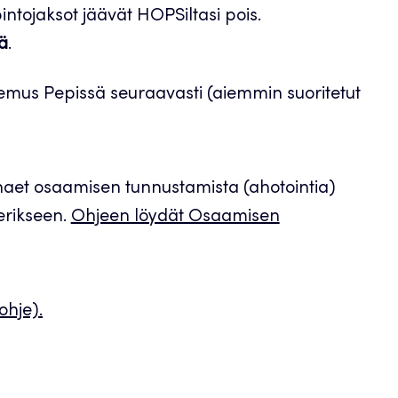
tojaksot jäävät HOPSiltasi pois.
lä
.
emus Pepissä seuraavasti (aiemmin suoritetut
a haet osaamisen tunnustamista (ahotointia)
erikseen.
Ohjeen löydät Osaamisen
ohje).