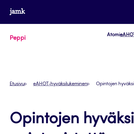
Siirry
www.jamk.fi
suoraan
sisältöön
Atomi
eAHOT
Peppi
Etusivu
eAHOT-hyväksilukeminen
Opintojen hyväksi
Opintojen hyväksi