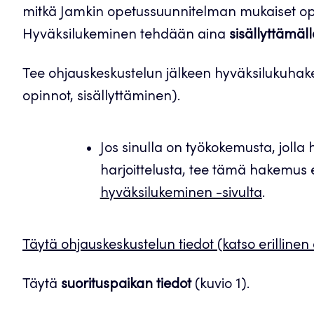
mitkä Jamkin opetussuunnitelman mukaiset opin
Hyväksilukeminen tehdään aina
sisällyttämäl
Tee ohjauskeskustelun jälkeen hyväksilukuhak
opinnot, sisällyttäminen).
Jos sinulla on työkokemusta, joll
harjoittelusta, tee tämä hakemus 
hyväksilukeminen -sivulta
.
Täytä ohjauskeskustelun tiedot (katso erillinen 
Täytä
suorituspaikan tiedot
(kuvio 1).