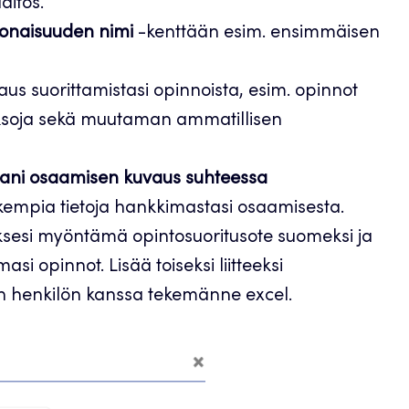
aitos.
konaisuuden nimi
-kenttään esim. ensimmäisen
aus suorittamistasi opinnoista, esim. opinnot
ojaksoja sekä muutaman ammatillisen
ni osaamisen kuvaus suhteessa
kempia tietoja hankkimastasi osaamisesta.
sesi myöntämä opintosuoritusote suomeksi ja
asi opinnot. Lisää toiseksi liitteeksi
tun henkilön kanssa tekemänne excel.