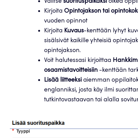
Valitse
suorituspaikaksi
oikea oppil
Kirjoita
Opintojakson tai opintoko
vuoden opinnot
Kirjoita
Kuvaus
-kenttään lyhyt kuv
sisälsivät kaikille yhteisiä opint
opintojakson.
Voit halutessasi kirjoittaa
Hankkima
osaamistavoitteisiin
-kenttään tar
Lisää liitteeksi
aiemman oppilaitok
englanniksi, josta käy ilmi suorittam
tutkintovastaavan tai alalla sovi