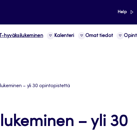
link
Help
-hyväksilukeminen
Kalenteri
Omat tiedot
Opint
lukeminen – yli 30 opintopistettä
lukeminen – yli 30