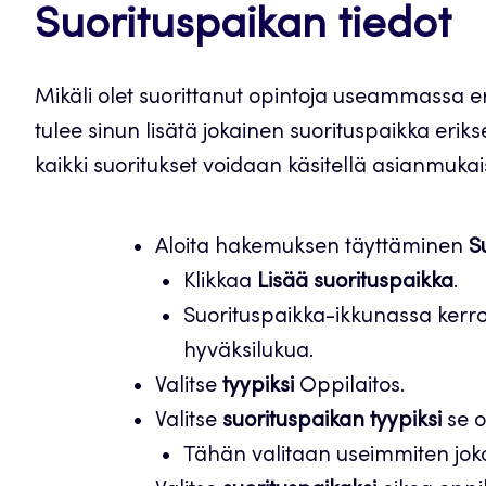
Suorituspaikan tiedot
Mikäli olet suorittanut opintoja useammassa eri
tulee sinun lisätä jokainen suorituspaikka erik
kaikki suoritukset voidaan käsitellä asianmukaise
Aloita hakemuksen täyttäminen
S
Klikkaa
Lisää suorituspaikka
.
Suorituspaikka-ikkunassa kerrot,
hyväksilukua.
Valitse
tyypiksi
Oppilaitos.
Valitse
suorituspaikan tyypiksi
se o
Tähän valitaan useimmiten joko 