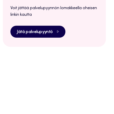
Voit jättää palvelupyynnön lomakkeella oheisen
linkin kautta
Jätä palvelupyyntö