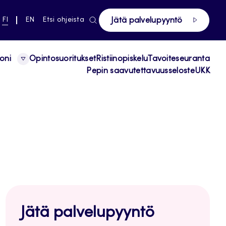
ki pääsivustolle
NYKYINEN
VAIHDA
FI
EN
Etsi ohjeista
Jätä palvelupyyntö
KIELI,
KIELTÄ,
SUOMI
ENGLISH
oni
Opintosuoritukset
Ristiinopiskelu
Tavoiteseuranta
Pepin saavutettavuusseloste
UKK
Jätä palvelupyyntö